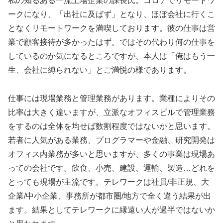
私の知るある一流上場企業の課長氏。コロナでリモートワ
ークになり、「出社に及ばず」となり、ほぼ会社に行くこ
となくリモートワークを満喫しております。彼の仕事は営
業で顧客接待が多かったはず。ではその代わり何の仕事を
しているのか気になるところですが、本人は「俺はもう一
生、会社に縛られない」とご満悦の様であります。
仕事には現場業務と管理業務があります。業種によりその
比率は大きく違いますが、立派なオフィスビルで管理業務
をするのは全体を均せば数割程度ではないかと思います。
若者に人気がある業務、プログラマーや金融、研究開発は
オフィス内業務が多いと思いますが、多くの事業は現場あ
っての会社です。飲食、小売、建設、運輸、製造…どれを
とっても現場が主流です。テレワークは社員/非正規、大
企業/中小企業、事務所が都市圏/地方で全く違う結果が出
ます。結果としてテレワークに縁遠い人が過半ではないか