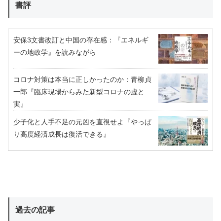
書評
安保3文書改訂と中国の存在感：『エネルギ
ーの地政学』を読みながら
コロナ対策は本当に正しかったのか：青柳貞
一郎『臨床現場からみた新型コロナの虚と
実』
少子化と人手不足の元凶を直視せよ『やっぱ
り高度経済成長は復活できる』
過去の記事