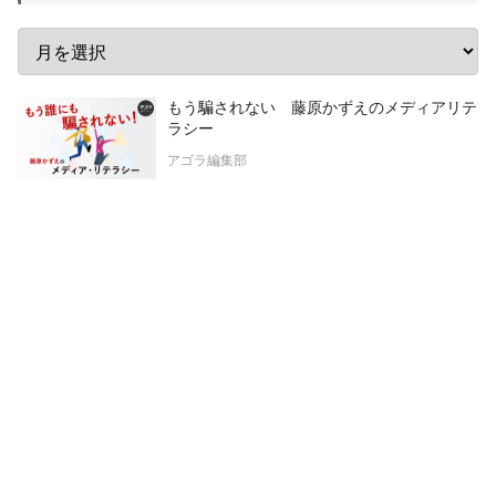
もう騙されない 藤原かずえのメディアリテ
ラシー
アゴラ編集部