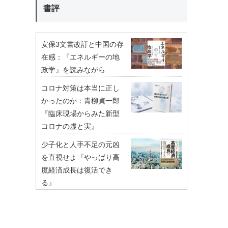
書評
安保3文書改訂と中国の存
在感：『エネルギーの地
政学』を読みながら
コロナ対策は本当に正し
かったのか：青柳貞一郎
『臨床現場からみた新型
コロナの虚と実』
少子化と人手不足の元凶
を直視せよ『やっぱり高
度経済成長は復活でき
る』