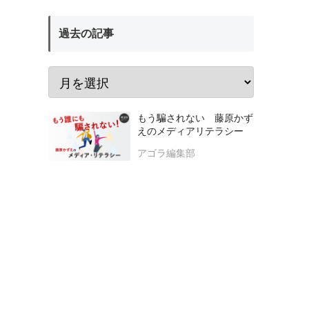
過去の記事
もう騙されない 藤原かず
えのメディアリテラシー
アゴラ編集部