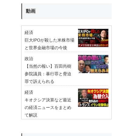
動画
経済
巨大IPOが殺した米株市場
と世界金融市場の今後
政治
【当然の報い】百田尚樹
参院議員：暴行罪と脅迫
罪で訴えられる
経済
キオクシア決算など最近
の経済ニュースをまとめ
て解説