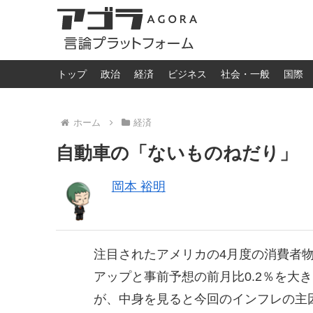
トップ
政治
経済
ビジネス
社会・一般
国際
ホーム
経済
自動車の「ないものねだり」
岡本 裕明
注目されたアメリカの4月度の消費者物価
アップと事前予想の前月比0.2％を大
が、中身を見ると今回のインフレの主