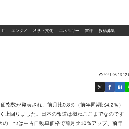
IT
エンタメ
科学・文化
エネルギー
書評
投稿募集
2021.05.13 12:
指数が発表され、前月比0.8％（前年同期比4.2％）
きく上回りました。日本の報道は概ねここまでなのです
因の一つは中古自動車価格で前月比10％アップ、前年