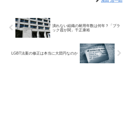
濱田 浩一郎
潰れない組織の耐用年数は何年？「ブラ
ック霞が関」千正康裕
LGBT法案の修正は本当に大団円なのか