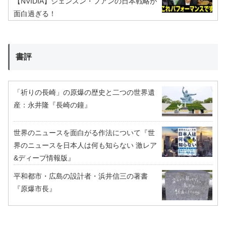
【NVIDIA】ジェンスン・フアンの日本戦略が
面白過ぎる！
書評
「祈りの長崎」の原爆の歴史と二つの世界遺
産：永井隆『長崎の鐘』
世界のニュースを面白がる作法について『世
界のニュースを日本人は何も知らない 激レア
&ディープ情報版』
平和都市・広島の設計者・浜井信三の著書
『原爆市長』