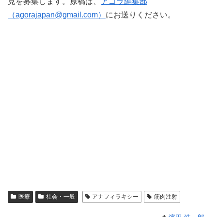
見を募集します。原稿は、
アゴラ編集部
（
agorajapan@gmail.com
）
にお送りください。
医療
社会・一般
アナフィラキシー
筋肉注射