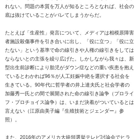
れない。問題の本質を万人が知るところとなれば、社会の
底は抜けていることがバレてしまうからだ。
たとえば「生産性」発言について、メディアは相模原障害
者施設殺傷事件を引き合いに出し、「役に立つ」「役に立
たない」という基準で命の線引きや人権の線引きをしては
ならないとの主張を繰り広げた。しかしながら我々は、新
型出生前診断により胎児がダウン症などの重い疾患を抱え
ているとわかれば96％が人工妊娠中絶を選択する社会を
生きている。90年代に哲学者の井上達夫氏と社会学者の
加藤秀一氏との間で展開された命の線引き論争（プロライ
フ・プロチョイス論争）は、いまだ決着がついているとは
言えない（江原由美子編『生殖技術とジェンダー』参
照）。
また、2016年のアメリカ大統領選挙テレビ討論会でヒラ