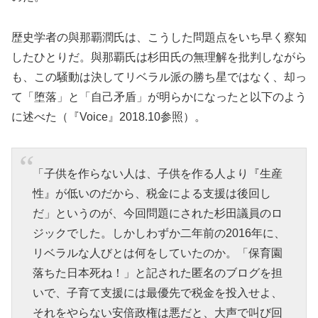
歴史学者の與那覇潤氏は、こうした問題点をいち早く察知
したひとりだ。與那覇氏は杉田氏の無理解を批判しながら
も、この騒動は決してリベラル派の勝ち星ではなく、却っ
て「堕落」と「自己矛盾」が明らかになったと以下のよう
に述べた（『Voice』2018.10参照）。
「子供を作らない人は、子供を作る人より『生産
性』が低いのだから、税金による支援は後回し
だ」というのが、今回問題にされた杉田議員のロ
ジックでした。しかしわずか二年前の2016年に、
リベラルな人びとは何をしていたのか。「保育園
落ちた日本死ね！」と記された匿名のブログを担
いで、子育て支援には最優先で税金を投入せよ、
それをやらない安倍政権は悪だと、大声で叫び回