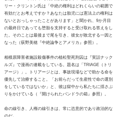
リー・クリントン氏は「中絶の権利はどれくらいの範囲で
有効だとお考えですか？あなたは胎児には憲法上の権利は
ないとおっしゃったことがあります」と聞かれ、9か月目
の最終日であっても堕胎を支持すると受け取れる答えをし
た。そのことは最後まで尾を引き、彼女が敗北する一因と
なった（荻野美穂『中絶論争とアメリカ』参照）。
相模原障害者施設殺傷事件の植松聖死刑囚は『実話ナック
ルズ』で漫画の連載をしている。題名は「TRIAGE（トリ
アージ）」。トリアージとは、事故現場などで助かる命を
優先して治療すること。「お前らだって生産性で命の選別
をしているではないか」と、彼は獄中から私たちに揺さぶ
りをかけている（『開けられたパンドラの箱』参照）。
命の線引き、人権の線引きは、常に恣意的であり政治的な
のだ。