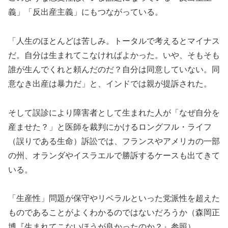
義」「反出産主義」にもつながっている。
「人生のほとんどは苦しみ。トータルで考えるとマイナス
だ。自分は生まれてこなければよかった。いや、そもそも
誰が生んでくれと頼んだのだ？自分は同意していない。同
意なき出産は暴力だ」と、インドでは親が提訴された。
そして誤診により障害者として生まれた人が「なぜ自分を
産ませた？」と医師を裁判にかけるロングフル・ライフ
（誤りである生命）訴訟では、フランスやアメリカの一部
の州、オランダやイスラエルで勝訴するケースも出てきて
いる。
「生産性」問題が保守やリベラルといった党派性を超えた
ものであることがよくわかるのではないだろうか（森岡正
博『生まれてこないほうが良かったのか？』参照）。