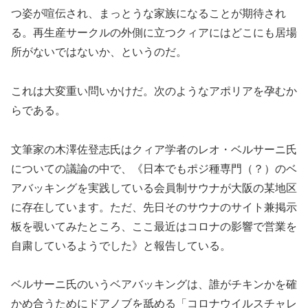
つ姿が喧伝され、まっとうな家族になることが期待され
る。再生産サークルの外側に立つクィアにはどこにも居場
所がないではないか、というのだ。
これは大変重い問いかけだ。次のようなアポリアを孕むか
らである。
文筆家の木澤佐登志氏はクィア学者のレオ・ベルサーニ氏
についての議論の中で、《日本でもポジ種専門（？）のベ
アバッキングを実践している会員制サウナが大阪の某地区
に存在しています。ただ、先日そのサウナのサイト兼掲示
板を覗いてみたところ、ここ最近はコロナの影響で営業を
自粛しているようでした》と報告している。
ベルサーニ氏のいうベアバッキングは、誰がチキンかを確
かめ合うためにドアノブを舐める「コロナウイルスチャレ