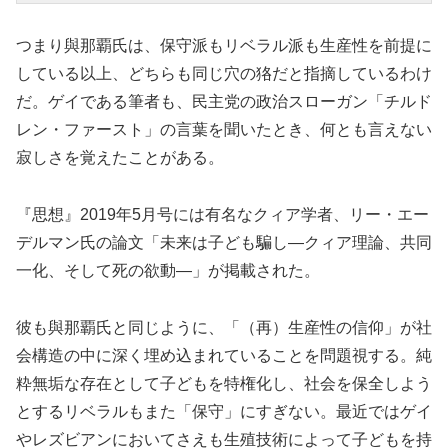
つまり與那覇氏は、保守派もリベラル派も生産性を前提に
している以上、どちらも同じ穴の狢だと指摘しているわけ
だ。ゲイである筆者も、民主党の政治スローガン「チルド
レン・ファースト」の言葉を聞いたとき、何とも言えない
寂しさを覚えたことがある。
『思想』2019年5月号には有名なクィア学者、リー・エー
デルマン氏の論文「未来は子ども騙し―クィア理論、共同
一化、そして死の欲動―」が掲載された。
彼も與那覇氏と同じように、「（再）生産性の信仰」が社
会構造の中に深く埋め込まれていることを問題視する。純
粋無垢な存在として子どもを特権化し、社会を保全しよう
とするリベラルもまた「保守」にすぎない。最近ではゲイ
やレズビアンにおいてさえも生殖技術によって子どもを持