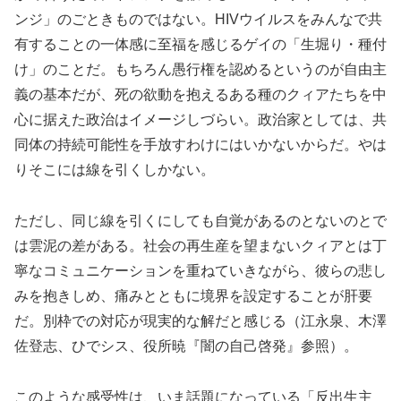
ンジ」のごときものではない。HIVウイルスをみんなで共
有することの一体感に至福を感じるゲイの「生堀り・種付
け」のことだ。もちろん愚行権を認めるというのが自由主
義の基本だが、死の欲動を抱えるある種のクィアたちを中
心に据えた政治はイメージしづらい。政治家としては、共
同体の持続可能性を手放すわけにはいかないからだ。やは
りそこには線を引くしかない。
ただし、同じ線を引くにしても自覚があるのとないのとで
は雲泥の差がある。社会の再生産を望まないクィアとは丁
寧なコミュニケーションを重ねていきながら、彼らの悲し
みを抱きしめ、痛みとともに境界を設定することが肝要
だ。別枠での対応が現実的な解だと感じる（江永泉、木澤
佐登志、ひでシス、役所暁『闇の自己啓発』参照）。
このような感受性は、いま話題になっている「反出生主