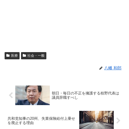
医療
社会・一般
八幡 和郎
朝日・毎日の不正を擁護する枝野代表は
議員辞職すべし
共和党知事の20州、失業保険給付上乗せ
を廃止する理由