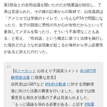
第1部会との合同会議を開いたのだが慎重論が続出し、了
承は見送られた。その後の記者からの取材で、山谷議員は
「アメリカでは学校のトイレで、いろんなPTAで問題にな
ったり、女子の競技に男性の方が心が女性だからといって
参加してメダルを取ったり、そういう不条理なこともあ
る」と答え、「性自認」という概念に基づく法律を施行し
た場合どのような社会現象が起こるか海外から学ぶ必要性
があると訴えたのだった。
【
#ノーカット
山谷えり子議員コメント
#LGBT理
解増進法案
に慎重な意見】
自民党はLGBTなど
#性的少数者
に対する理解増
進に向けた法案の審査を行いました。会合では慎
重意見も相次ぎ法案の了承は見送られました。
「もっと議論を深める必要がある」と話す
#慎重