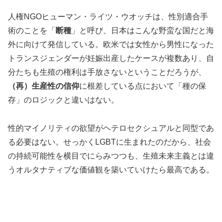
人権NGOヒューマン・ライツ・ウオッチは、性別適合手
術のことを「
断種
」と呼び、日本はこんな野蛮な国だと海
外に向けて発信している。欧米では女性から男性になった
トランスジェンダーが妊娠出産したケースが複数あり、自
分たちも生殖の権利は手放さないということだろうが、
（再）生産性の信仰
に根差している点において「種の保
存」のロジックと違いはない。
性的マイノリティの欲望がヘテロセクシュアルと同型であ
る必要はない。せっかくLGBTに生まれたのだから、社会
の持続可能性を横目でにらみつつも、生殖未来主義とは違
うオルタナティブな価値観を築いていけたら最高である。