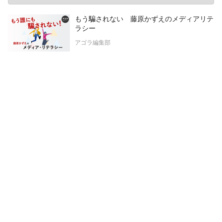
もう騙されない 藤原かずえのメディアリテ
ラシー
アゴラ編集部