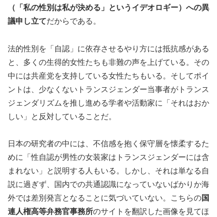
（「私の性別は私が決める」というイデオロギー）への異
議申し立て
だからである。
法的性別を「自認」に依存させるやり方には抵抗感がある
と、多くの生得的女性たちも非難の声を上げている。その
中には共産党を支持している女性たちもいる。そしてポイ
ントは、少なくないトランスジェンダー当事者がトランス
ジェンダリズムを推し進める学者や活動家に「それはおか
しい」と反対していることだ。
日本の研究者の中には、不信感を抱く保守層を懐柔するた
めに「性自認が男性の女装家はトランスジェンダーには含
まれない」と説明する人もいる。しかし、それは単なる自
説に過ぎず、国内での共通認識になっていないばかりか海
外では差別発言となることに気づいていない。こちらの
国
連人権高等弁務官事務所
のサイトを翻訳した画像を見てほ