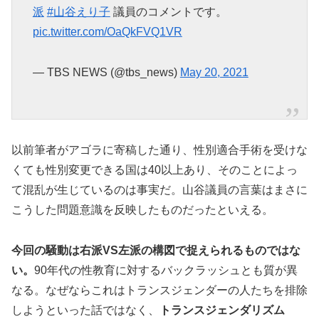
派
#山谷えり子
議員のコメントです。
pic.twitter.com/OaQkFVQ1VR
— TBS NEWS (@tbs_news)
May 20, 2021
以前筆者がアゴラに寄稿した通り、性別適合手術を受けな
くても性別変更できる国は40以上あり、そのことによっ
て混乱が生じているのは事実だ。山谷議員の言葉はまさに
こうした問題意識を反映したものだったといえる。
今回の騒動は右派
VS
左派の構図で捉えられるものではな
い。
90年代の性教育に対するバックラッシュとも質が異
なる。なぜならこれはトランスジェンダーの人たちを排除
しようといった話ではなく、
トランスジェンダリズム