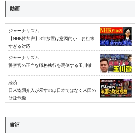
動画
ジャーナリズム
【NHK性加害】3年放置は意図的か：お粗末
すぎる対応
ジャーナリズム
警察官の正当な職務執行を罵倒する玉川徹
経済
日米協調介入が示すのは日本ではなく米国の
財政危機
書評