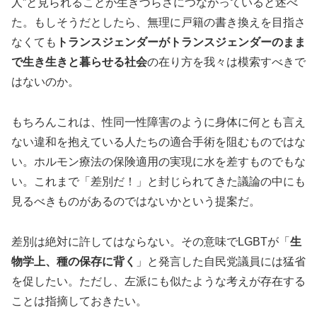
人”と見られることが生きづらさにつながっていると述べ
た。もしそうだとしたら、無理に戸籍の書き換えを目指さ
なくても
トランスジェンダーがトランスジェンダーのまま
で生き生きと暮らせる社会
の在り方を我々は模索すべきで
はないのか。
もちろんこれは、性同一性障害のように身体に何とも言え
ない違和を抱えている人たちの適合手術を阻むものではな
い。ホルモン療法の保険適用の実現に水を差すものでもな
い。これまで「差別だ！」と封じられてきた議論の中にも
見るべきものがあるのではないかという提案だ。
差別は絶対に許してはならない。その意味でLGBTが「
生
物学上、種の保存に背く
」と発言した自民党議員には猛省
を促したい。ただし、左派にも似たような考えが存在する
ことは指摘しておきたい。