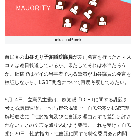
takasuu/iStock
自民党の
山谷えり子参議院議員
が差別発言を行ったとマス
コミは連日報道しているが、果たしてそれは本当だろう
か。拙稿ではゲイの当事者である筆者が山谷議員の発言を
検証しながら、LGBT問題について再度考察してみたい。
5月14日、立憲民主党は、超党派「LGBTに関する課題を
考える議員連盟」での与野党協議で、自民党案のLGBT理
解増進法に「性的指向及び性自認を理由とする差別は許さ
れない」との文言を盛り込むよう要請。これを受けて自民
党は20日、性的指向・性自認に関する特命委員会と内閣