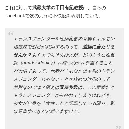
これに対して
武蔵大学の千田有紀教授
は、自らの
Facebookで次のように不快感を表明している。
トランスジェンダーを性別変更の有無やホルモン
治療歴で他者が判別するのって、
差別に当たりま
せんか？
あくまでもそのひとが、どのような性自
認（gender Identity）を持つのかを尊重すること
が大切であって、他者が「あなたは本当のトラン
スジェンダーじゃない」とか決めつけるのって、
差別なのでは？例えば
安冨歩氏
は、この定義だと
トランスジェンダーから外れてしまうけれども、
彼女が自身を「女性」だと認識している限り、私
は尊重すべきだと思いますけど。