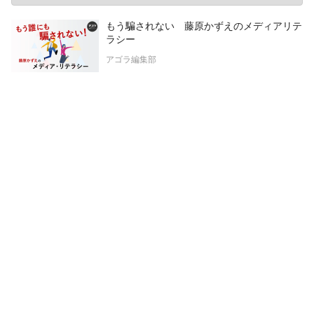
もう騙されない 藤原かずえのメディアリテ
ラシー
アゴラ編集部