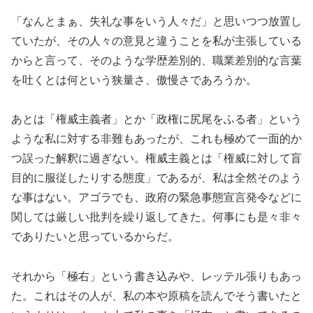
「なんとまぁ、失礼な事をいう人々だ」と思いつつ放置し
ていたが
、その人々の意見と違うことを私が主張している
からと言って、そ
のような学歴差別的、職業差別的な言葉
を吐くとは何という狭量さ
、傲慢さであろうか。
あとは「権威主義者」とか「政権に尻尾をふる者」という
ような私
に対する非難もあったが、これも極めて一面的か
つ誤った解釈に過
ぎない。権威主義とは「権威に対して盲
目的に服従したりする態度
」であるが、私は全然そのよう
な事はない。アゴラでも、政府の緊
急事態宣言発令などに
関しては厳しい批判を繰り返してきた。
何事にも是々非々
でありたいと思っているからだ。
それから「極右」という書き込みや、レッテル張りもあっ
た。これ
はその人が、私の本や原稿を読んでそう書いたと