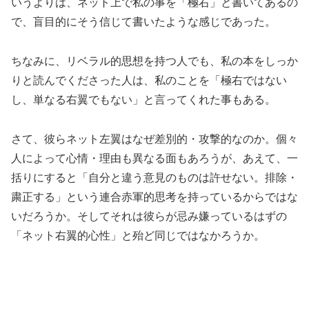
いうよりは、ネッ
ト上で私の事を「極右」と書いてあるの
で、盲目的にそう信じて書
いたような感じであった。
ちなみに、リベラル的思想を持つ人でも、私の本をしっか
りと読ん
でくださった人は、私のことを「極右ではない
し、
単なる右翼でもない」と言ってくれた事もある。
さて、彼らネット左翼はなぜ差別的・攻撃的なのか。個々
人によっ
て心情・理由も異なる面もあろうが、あえて、一
括りにすると「
自分と違う意見のものは許せない。排除・
粛正する」という連合赤
軍的思考を持っているからではな
いだろうか。そしてそれは彼らが
忌み嫌っているはずの
「ネット右翼的心性」と殆ど同じではなかろ
うか。