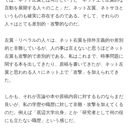
言動を展
開する人々のこと」だ。ネット左翼、ネトサヨと
いうものも確実に
存在するのである。そして、それらの
人々はとても差別的・
攻撃的なのだ。
左翼・リベラルの人々は、ネット右翼を排外主義的や差別
的と非難
しているが、人の事は言えないと思うほどネット
左翼も攻撃的で
差別的である。私はこれまで、時事問題に
関する本を出してきたり
、原稿を書いてきたが、ネット左
翼と思われる人々にネット上で「
攻撃」を加えられてき
た。
しかも、それが言論や本や原稿内容に対するものならまだ
良いが、
私の学歴や職歴に対して非難・攻撃を加えてくる
のだ。例えば「底
辺大学出身」とか「研究者として何の役
にも立たない職歴」という
感じだ。