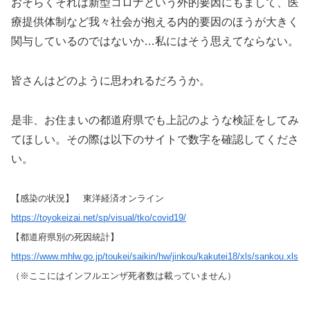
おそらくそれは新型コロナという外的要因にもまして、医
療提供体制など我々社会が抱える内的要因のほうが大きく
関与しているのではないか…私にはそう思えてならない。
皆さんはどのように思われるだろうか。
是非、お住まいの都道府県でも上記のような検証をしてみ
てほしい。その際は以下のサイトで数字を確認してくださ
い。
【感染の状況】 東洋経済オンライン
https://toyokeizai.net/sp/visual/tko/covid19/
【都道府県別の死因統計】
https://www.mhlw.go.jp/toukei/saikin/hw/jinkou/kakutei18/xls/sankou.xls
（※ここにはインフルエンザ死者数は載っていません）