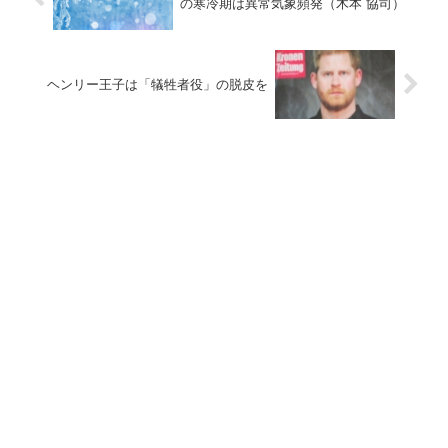
の寒冷期は異常気象頻発（木本 協司）
ヘンリー王子は「犠牲者役」の脱皮を