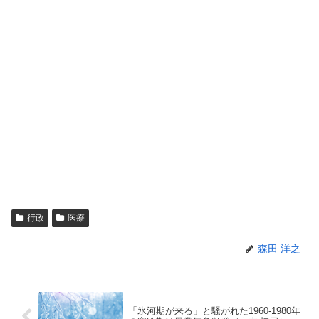
行政
医療
森田 洋之
「氷河期が来る」と騒がれた1960-1980年