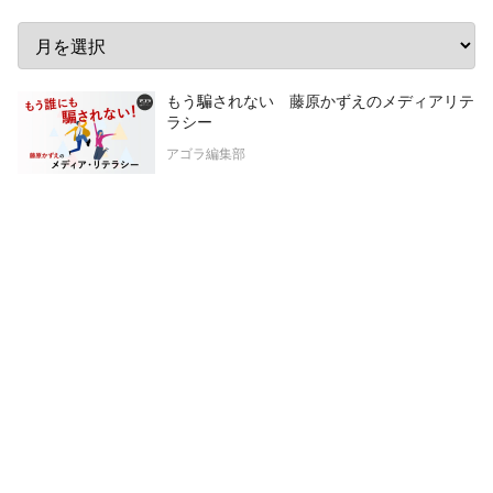
もう騙されない 藤原かずえのメディアリテ
ラシー
アゴラ編集部