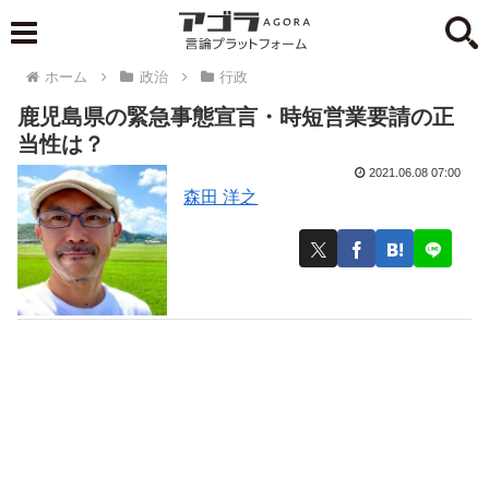
ホーム
政治
行政
鹿児島県の緊急事態宣言・時短営業要請の正
当性は？
2021.06.08 07:00
森田 洋之