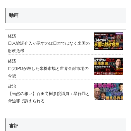
動画
経済
日米協調介入が示すのは日本ではなく米国の
財政危機
経済
巨大IPOが殺した米株市場と世界金融市場の
今後
政治
【当然の報い】百田尚樹参院議員：暴行罪と
脅迫罪で訴えられる
書評