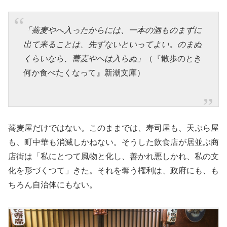
「蕎麦やへ入ったからには、一本の酒ものまずに
出て来ることは、先ずないといってよい。のまぬ
くらいなら、蕎麦やへは入らぬ」
（『散歩のとき
何か食べたくなって』新潮文庫）
蕎麦屋だけではない。このままでは、寿司屋も、天ぷら屋
も、町中華も消滅しかねない。そうした飲食店が居並ぶ商
店街は「私にとつて風物と化し、善かれ悪しかれ、私の文
化を形づくつて」きた。それを奪う権利は、政府にも、も
ちろん自治体にもない。