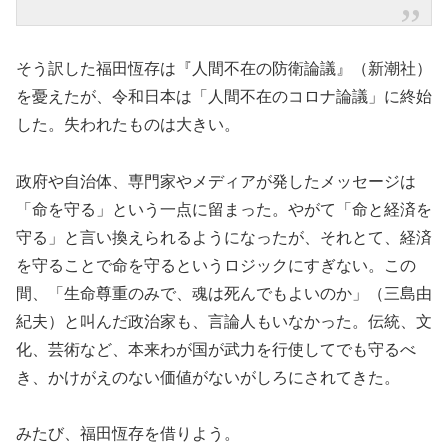
そう訳した福田恆存は『人間不在の防衛論議』（新潮社）
を憂えたが、令和日本は「人間不在のコロナ論議」に終始
した。失われたものは大きい。
政府や自治体、専門家やメディアが発したメッセージは
「命を守る」という一点に留まった。やがて「命と経済を
守る」と言い換えられるようになったが、それとて、経済
を守ることで命を守るというロジックにすぎない。この
間、「生命尊重のみで、魂は死んでもよいのか」（三島由
紀夫）と叫んだ政治家も、言論人もいなかった。伝統、文
化、芸術など、本来わが国が武力を行使してでも守るべ
き、かけがえのない価値がないがしろにされてきた。
みたび、福田恆存を借りよう。