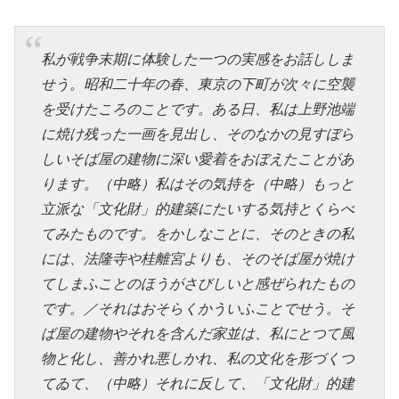
私が戦争末期に体験した一つの実感をお話ししま
せう。昭和二十年の春、東京の下町が次々に空襲
を受けたころのことです。ある日、私は上野池端
に焼け残った一画を見出し、そのなかの見すぼら
しいそば屋の建物に深い愛着をおぼえたことがあ
ります。（中略）私はその気持を（中略）もっと
立派な「文化財」的建築にたいする気持とくらべ
てみたものです。をかしなことに、そのときの私
には、法隆寺や桂離宮よりも、そのそば屋が焼け
てしまふことのほうがさびしいと感ぜられたもの
です。／それはおそらくかういふことでせう。そ
ば屋の建物やそれを含んだ家並は、私にとつて風
物と化し、善かれ悪しかれ、私の文化を形づくつ
てゐて、（中略）それに反して、「文化財」的建