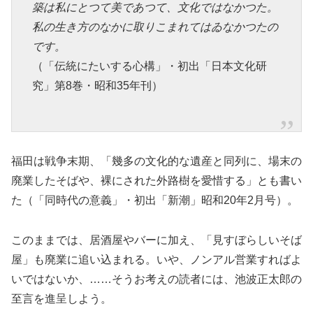
築は私にとつて美であつて、文化ではなかつた。
私の生き方のなかに取りこまれてはゐなかつたの
です。
（「伝統にたいする心構」・初出「日本文化研
究」第8巻・昭和35年刊）
福田は戦争末期、「幾多の文化的な遺産と同列に、場末の
廃業したそばや、裸にされた外路樹を愛惜する」とも書い
た（「同時代の意義」・初出「新潮」昭和20年2月号）。
このままでは、居酒屋やバーに加え、「見すぼらしいそば
屋」も廃業に追い込まれる。いや、ノンアル営業すればよ
いではないか、……そうお考えの読者には、池波正太郎の
至言を進呈しよう。