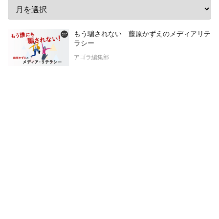
もう騙されない 藤原かずえのメディアリテ
ラシー
アゴラ編集部