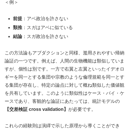
＜例＞
前提
：アベ政治を許さない
類推
：スガはアベに似ている
結論
：スガ政治を許さない
この方法論もアブダクションと同様、濫用されやすい帰納
論証の一つです。例えば、人間の生物機能は類似していま
すが、個性は別です。一方で右翼と左翼といったイデオロ
ギーを同一とする集団や宗教のような倫理規範を同一とす
る集団が存在し、特定の論点に対して概ね類似した価値観
を共有しています。このように類似性はケース・バイ・ケ
ースであり、客観的な論証にあたっては、統計モデルの
【交差検証 cross validation】
が必要です。
これらの経験則は演繹で示した原理から導くことができ