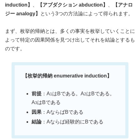
induction】
、
【アブダクション abduction】
、
【アナロ
ジー analogy】
という3つの方法論によって得られます。
まず、枚挙的帰納とは、多くの事実を枚挙していくことに
よって特定の因果関係を見つけ出してそれを結論とするも
のです。
【枚挙的帰納 enumerative induction】
前提
：A
はBである。A
はBである。
1
2
A
はBである
3
因果
：AならばBである
結論
：Aならば経験的にBである