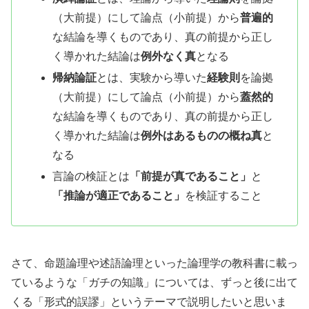
（大前提）にして論点（小前提）から
普遍的
な結論を導くものであり、真の前提から正し
く導かれた結論は
例外なく真
となる
帰納論証
とは、実験から導いた
経験則
を論拠
（大前提）にして論点（小前提）から
蓋然的
な結論を導くものであり、真の前提から正し
く導かれた結論は
例外はあるものの概ね真
と
なる
言論の検証とは
「前提が真であること」
と
「推論が適正であること」
を検証すること
さて、命題論理や述語論理といった論理学の教科書に載っ
ているような「ガチの知識」については、ずっと後に出て
くる「形式的誤謬」というテーマで説明したいと思いま