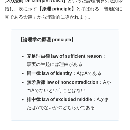
ンの法則 De Morgan’s laws】
といった論理演算の法則を
指し、次に示す
【原理 principle】
と呼ばれる「普遍的に
真である命題」から理論的に導かれます。
【論理学の原理 principle】
充足理由律 law of sufficient reason
：
事実の生起には理由がある
同一律 law of identity
：AはAである
無矛盾律 law of noncontradiction
：Aか
つAでないということはない
排中律 law of excluded middle
：Aかま
たはAでないかのどちらかである