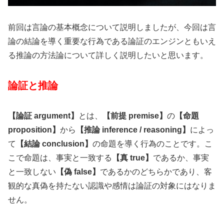
前回は言論の基本概念について説明しましたが、今回は言
論の結論を導く重要な行為である論証のエンジンともいえ
る推論の方法論について詳しく説明したいと思います。
論証と推論
【論証 argument】
とは、
【前提 premise】
の
【命題
proposition】
から
【推論 inference / reasoning】
によっ
て
【結論 conclusion】
の命題を導く行為のことです。こ
こで命題は、事実と一致する
【真 true】
であるか、事実
と一致しない
【偽 false】
であるかのどちらかであり、客
観的な真偽を持たない認識や感情は論証の対象にはなりま
せん。