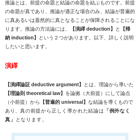
推論とは、前提の命題と結論の命題を結ぶものです。前提
の命題が真であり、推論が適正な場合のみ、結論が普遍的
に真あるいは蓋然的に真となることが保障されることにな
ります。推論の方法論には、
【演繹 deduction】
と
【帰
納 induction】
という２つがあります。以下、詳しく説明
したいと思います。
演繹
【演繹論証 deductive argument】
とは、理論から導いた
【理論則 theoretical law】
を論拠（大前提）にして論点
（小前提）から
【普遍的 universal】
な結論を導くもので
あり、
真の前提から正しく導かれた結論は
「例外なく
真」
となります。