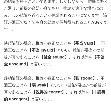
の結論を得ることができます。しかしながら、冒頭に述べ
た通り、前提の命題が真であり、推論が適正な場合にの
み、真の結論を得ることが保証されることになります（論
証が適正でなくても真の結論が偶然得られることがありま
す）。
演繹論証の場合、推論が適正なことを
【妥当 valid】
、不
適正なことを
【不当 invalid】
といい、推論が妥当かつ前
提が真であることを
【健全 sound】
、それ以外を
【不健
全 unsound】
と言います。
帰納論証の場合、推論が適正なことを
【強 strong】
、不
適正なことを
【弱 weak】
といい、推論が妥当かつ前提が
真であることを
【説得的 cogent】
、それ以外を
【非説得
的 uncogent】
と言います。