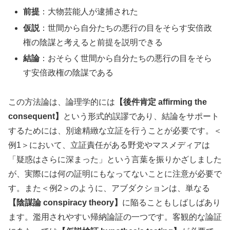
前提
：大物芸能人が逮捕された
仮説
：世間から自分たちの悪行の目をそらす安倍政
権の陰謀と考えると前提を説明できる
結論
：おそらく世間から自分たちの悪行の目をそら
す安倍政権の陰謀である
この方法論は、論理学的には
【後件肯定 affirming the
consequent】
という形式的誤謬であり、結論をサポート
するためには、別途精緻な立証を行うことが必要です。＜
例1＞において、立証責任がある野党やマスメディアは
「疑惑はさらに深まった」という言葉を振りかざしました
が、実際には何の証明にもなってないことに注意が必要で
す。また＜例2＞のように、アブダクションは、単なる
【陰謀論 conspiracy theory】
に陥ることもしばしばあり
ます。濫用されやすい帰納論証の一つです。客観的な論証