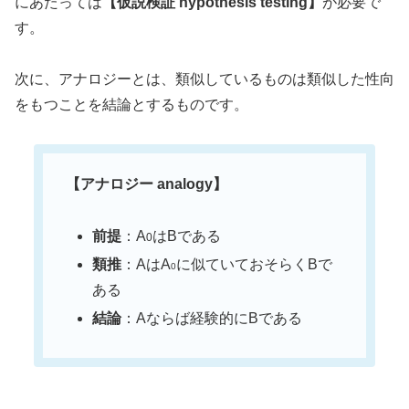
にあたっては
【仮説検証 hypothesis testing】
が必要で
す。
次に、アナロジーとは、類似しているものは類似した性向
をもつことを結論とするものです。
【アナロジー analogy】
前提
：A
はBである
0
類推
：AはA
に似ていておそらくBで
0
ある
結論
：Aならば経験的にBである