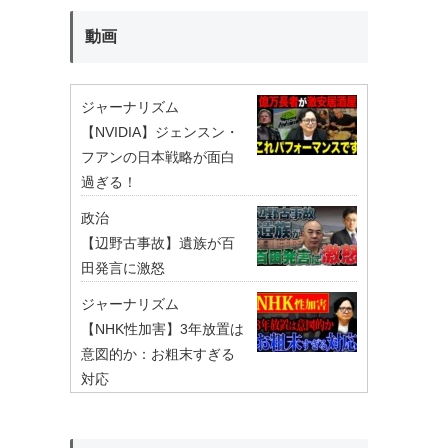
動画
ジャーナリズム
【NVIDIA】ジェンスン・
フアンの日本戦略が面白
過ぎる！
政治
【辺野古事故】遺族が百
田発言に激怒
ジャーナリズム
【NHK性加害】3年放置は
意図的か：お粗末すぎる
対応