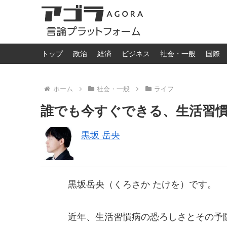
トップ
政治
経済
ビジネス
社会・一般
国際
ホーム
社会・一般
ライフ
誰でも今すぐできる、生活習
黒坂 岳央
黒坂岳央（くろさか たけを）です。
近年、生活習慣病の恐ろしさとその予防