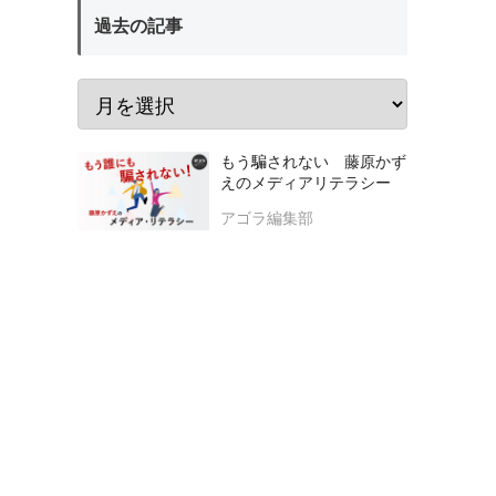
過去の記事
もう騙されない 藤原かず
えのメディアリテラシー
アゴラ編集部