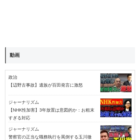
動画
政治
【辺野古事故】遺族が百田発言に激怒
ジャーナリズム
【NHK性加害】3年放置は意図的か：お粗末
すぎる対応
ジャーナリズム
警察官の正当な職務執行を罵倒する玉川徹