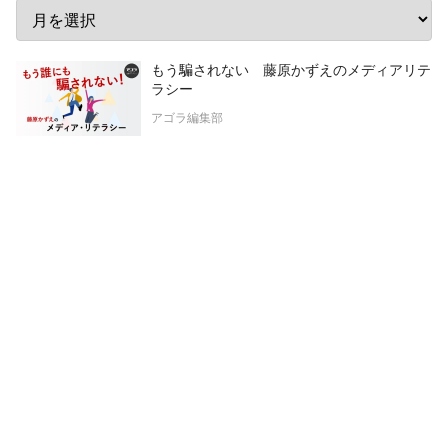
もう騙されない 藤原かずえのメディアリテ
ラシー
アゴラ編集部