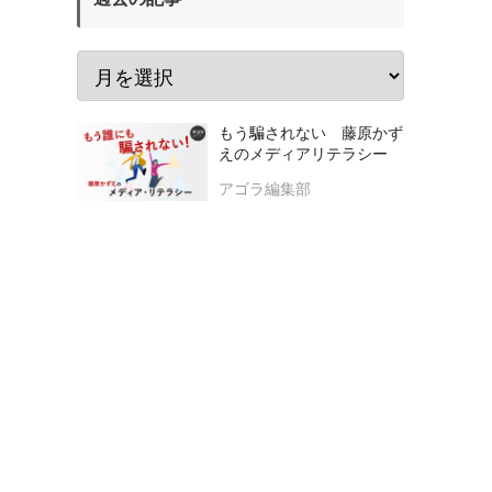
もう騙されない 藤原かず
えのメディアリテラシー
アゴラ編集部