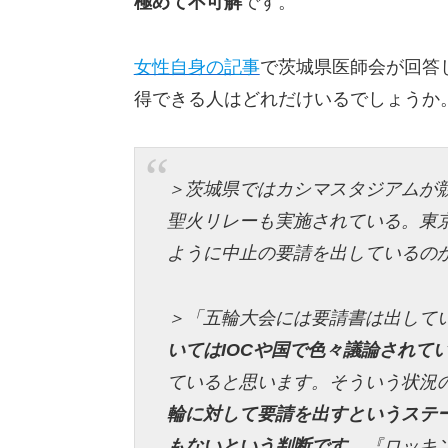
極めて不可解
です。
女性自身の記事
で茨城県医師会が回答
得できる人はどれだけいるでしょうか
＞茨城県ではカシマスタジアムが競
聖火リレーも実施されている。東
ように中止の要請を出しているの
＞「五輪大会には要請書は出して
いてはIOCや国で色々議論されて
ていると思います。そういう状況
輪に対して要請を出すというステ
もないという判断です
。『ロッキ