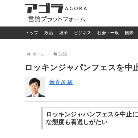
トップ
政治
経済
ビジネス
社会・一般
国際
ホーム
政治
ロッキンジャパンフェスを中
音喜多 駿
ロッキンジャパンフェスを中止
な態度も看過しがたい