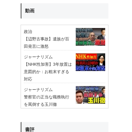
動画
政治
【辺野古事故】遺族が百
田発言に激怒
ジャーナリズム
【NHK性加害】3年放置は
意図的か：お粗末すぎる
対応
ジャーナリズム
警察官の正当な職務執行
を罵倒する玉川徹
書評