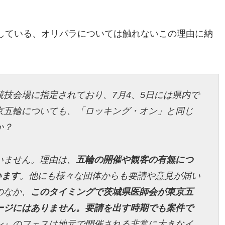
している、オリパラについては触れないこの理由に納
。
技会場に指定されており、7月4、5日には県内で
京五輪についても、「ロッキング・オン」と同じ
か？
いません。理由は、
五輪の開催や観客の有無につ
います
。他にも様々な団体からも要請や意見が届い
のなか、
このタイミングで茨城県医師会が東京五
ージにはありません。要請を出す時期でも案件で
ン』のフェスは地元で開催される非常に大きなイ