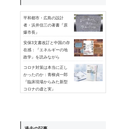
平和都市・広島の設計
者・浜井信三の著書『原
爆市長』
安保3文書改訂と中国の存
在感：『エネルギーの地
政学』を読みながら
コロナ対策は本当に正し
かったのか：青柳貞一郎
『臨床現場からみた新型
コロナの虚と実』
過去の記事