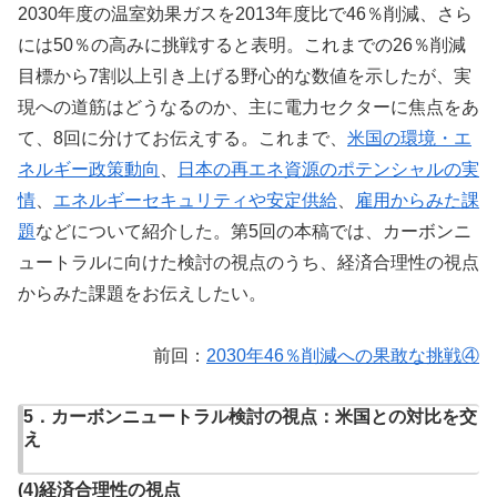
2030年度の温室効果ガスを2013年度比で46％削減、さら
には50％の高みに挑戦すると表明。これまでの26％削減
目標から7割以上引き上げる野心的な数値を示したが、実
現への道筋はどうなるのか、主に電力セクターに焦点をあ
て、8回に分けてお伝えする。これまで、
米国の環境・エ
ネルギー政策動向
、
日本の再エネ資源のポテンシャルの実
情
、
エネルギーセキュリティや安定供給
、
雇用からみた課
題
などについて紹介した。第5回の本稿では、カーボンニ
ュートラルに向けた検討の視点のうち、経済合理性の視点
からみた課題をお伝えしたい。
前回：
2030年46％削減への果敢な挑戦④
5．カーボンニュートラル検討の視点：米国との対比を交
え
(4)経済合理性の視点