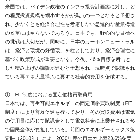
米国では、バイデン政権のインフラ投資計画案に対し、ど
の程度投資規模を縮小するかが焦点の一つとなると予想さ
れ、少なくとも経済合理性を考慮しない急進的な産業構造
の変革には至らないであろう。日本でも、野心的な目標へ
の挑戦は大切だが、同時に、日本のカーボンニュートラル
は「経済と環境の好循環」を柱としており、経済合理性に
基づく政策形成が重要となる。今後、46％目標を所与と
した積み上げの議論が進むと予想され、現時点で認識され
ている再エネ大量導入に要する社会的費用を俯瞰する。
① FIT制度における固定価格買取費用
日本では、再生可能エネルギーの固定価格買取制度（FIT
制度）により普及促進を行っており、その買取費用は電気
の使用量に応じて賦課金として電気料金に上乗せされる形
で国民全体が負担している。前回のエネルギーミックス策
定時（2018年）には、2030年度の再エネ比率23.6%を実