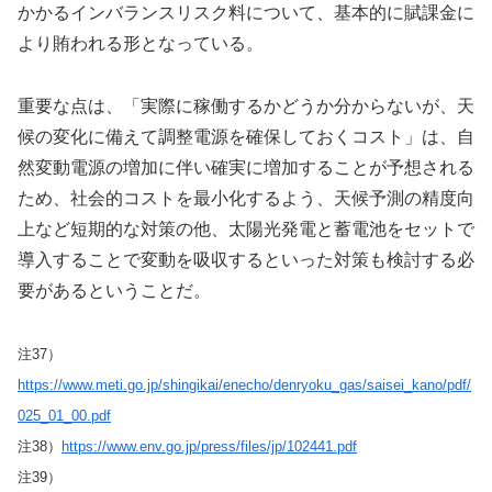
かかるインバランスリスク料について、基本的に賦課金に
より賄われる形となっている。
重要な点は、「実際に稼働するかどうか分からないが、天
候の変化に備えて調整電源を確保しておくコスト」は、自
然変動電源の増加に伴い確実に増加することが予想される
ため、社会的コストを最小化するよう、天候予測の精度向
上など短期的な対策の他、太陽光発電と蓄電池をセットで
導入することで変動を吸収するといった対策も検討する必
要があるということだ。
注37）
https://www.meti.go.jp/shingikai/enecho/denryoku_gas/saisei_kano/pdf/
025_01_00.pdf
注38）
https://www.env.go.jp/press/files/jp/102441.pdf
注39）