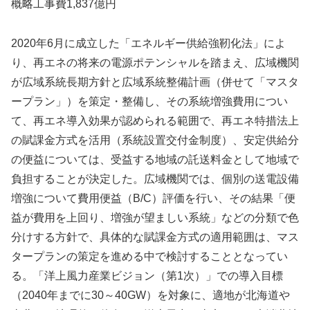
概略工事費1,837億円
2020年6月に成立した「エネルギー供給強靭化法」によ
り、再エネの将来の電源ポテンシャルを踏まえ、広域機関
が広域系統長期方針と広域系統整備計画（併せて「マスタ
ープラン」）を策定・整備し、その系統増強費用につい
て、再エネ導入効果が認められる範囲で、再エネ特措法上
の賦課金方式を活用（系統設置交付金制度）、安定供給分
の便益については、受益する地域の託送料金として地域で
負担することが決定した。広域機関では、個別の送電設備
増強について費用便益（B/C）評価を行い、その結果「便
益が費用を上回り、増強が望ましい系統」などの分類で色
分けする方針で、具体的な賦課金方式の適用範囲は、マス
タープランの策定を進める中で検討することとなってい
る。「洋上風力産業ビジョン（第1次）」での導入目標
（2040年までに30～40GW）を対象に、適地が北海道や