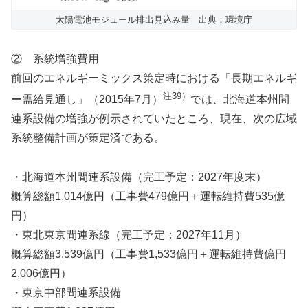
太陽電池モジュール排出見込み量 出典：環境庁
② 系統増強費用
前回のエネルギーミックス策定時における「長期エネルギ
注39）
ー需給見通し」（2015年7月）
では、北海道本州間
連系設備の増強が例示されていたところ、現在、次の広域
系統整備計画が策定済である。
・北海道本州間連系設備（完工予定：2027年度末）
概算総額1,014億円（工事費479億円＋運転維持費535億
円）
・東北東京間連系線（完工予定：2027年11月）
概算総額3,539億円（工事費1,533億円＋運転維持費億円
2,006億円）
・東京中部間連系設備