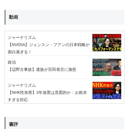
動画
ジャーナリズム
【NVIDIA】ジェンスン・フアンの日本戦略が
面白過ぎる！
政治
【辺野古事故】遺族が百田発言に激怒
ジャーナリズム
【NHK性加害】3年放置は意図的か：お粗末
すぎる対応
書評