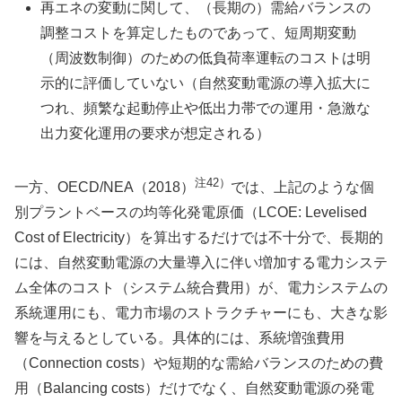
再エネの変動に関して、（長期の）需給バランスの
調整コストを算定したものであって、短周期変動
（周波数制御）のための低負荷率運転のコストは明
示的に評価していない（自然変動電源の導入拡大に
つれ、頻繁な起動停止や低出力帯での運用・急激な
出力変化運用の要求が想定される）
注42）
一方、OECD/NEA（2018）
では、上記のような個
別プラントベースの均等化発電原価（LCOE: Levelised
Cost of Electricity）を算出するだけでは不十分で、長期的
には、自然変動電源の大量導入に伴い増加する電力システ
ム全体のコスト（システム統合費用）が、電力システムの
系統運用にも、電力市場のストラクチャーにも、大きな影
響を与えるとしている。具体的には、系統増強費用
（Connection costs）や短期的な需給バランスのための費
用（Balancing costs）だけでなく、自然変動電源の発電