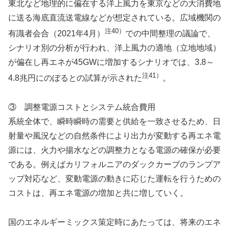
東北など地理的に偏在する洋上風力を東京などの大消費地
に送る海底直流送電線などが想定されている。広域機関の
注40）
有識者会合（2021年4月）
での中間整理の議論で、
シナリオ別の分析が行われ、洋上風力の適地（立地地域）
が偏在し再エネが45GWに増加するシナリオでは、3.8～
注41）
4.8兆円にのぼるとの試算が示された
。
③ 調整電源コストとシステム統合費用
系統全体で、瞬時瞬時の需要と供給を一致させるため、日
射量や風況などの自然条件により出力が変動する再エネ電
源には、火力や揚水などの調整力となる電源の確保が必要
である。例えばカリフォルニアのダックカーブのランプア
ップ対応など、変動電源の動きに応じた運転を行うための
コストは、再エネ電源の増加と共に増していく。
国のエネルギーミックス策定時にあたっては、将来のエネ