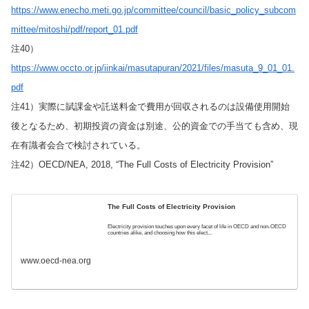
https://www.enecho.meti.go.jp/committee/council/basic_policy_subcom
mittee/mitoshi/pdf/report_01.pdf
注40）
https://www.occto.or.jp/iinkai/masutapuran/2021/files/masuta_9_01_01.
pdf
注41）実際に賦課金や託送料金で費用が回収されるのは設備使用開始
後となるため、初期投資の資金は別途、公的資金での手当ても含め、現
在有識者会合で検討されている。
注42）OECD/NEA, 2018, “The Full Costs of Electricity Provision”
The Full Costs of Electricity Provision
Electricity provision touches upon every facet of life in OECD and non-OECD
countries alike, and choosing how this elect...
www.oecd-nea.org