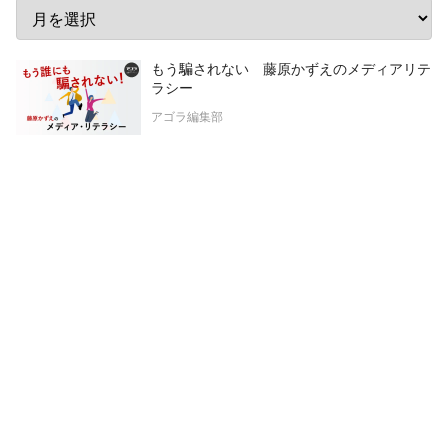
もう騙されない 藤原かずえのメディアリテ
ラシー
アゴラ編集部