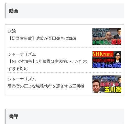
動画
政治
【辺野古事故】遺族が百田発言に激怒
ジャーナリズム
【NHK性加害】3年放置は意図的か：お粗末
すぎる対応
ジャーナリズム
警察官の正当な職務執行を罵倒する玉川徹
書評