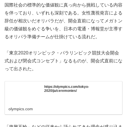
国際社会の標準的な価値観に真っ向から挑戦している内容
を伴っており、いずれも深刻である。女性蔑視発言による
辞任が相次いだオリパラだが、開会直前になってメガトン
級の価値観をめぐる争いを、日本の電通・博報堂が主導す
るオリパラ準備チームが仕掛けている流れだ。
「東京2020オリンピック・パラリンピック競技大会開会
式および閉会式コンセプト」なるものが、開会式直前にな
って出された。
https://olympics.com/tokyo-
2020/ja/ceremonies/
olympics.com
「復興五輪」などの従来から語られてきた理念が盛り込ま