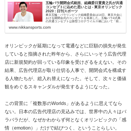
五輪パラ開閉会式統括、組織委日置貴之氏が共通
コンセプトに込めた思いとは - 東京オリンピック
2020 : 日刊スポーツ
東京五輪・パラリンピック組織委員会は14日、東京大会に
おける開閉会式のコンセプトを発表した。五輪パラ4式典
の共通コンセプトは新型コロナウイルス禍において「前
を… - 日刊スポーツ新聞社のニュースサイト、ニッカンス
www.nikkansports.com
ポーツ・コム（nikkans...
オリンピックが延期になって電通などに巨額の損失が発生
していると指摘された昨年から、さらにいっそう広告代理
店に新規契約が回っている印象を受けざるをえない。その
結果、広告代理店が取り仕切る人事で、開閉会式を構成す
る人物たちが、総入れ替えになった。そして、次々と価値
観をめぐるスキャンダルが発生するようになった。
この背景に「複数形のWorlds」があるように思えてなら
ない。日本の広告代理店の見込みでは、世界中の人々はバ
ラバラだが、なぜかわからず何となくオリンピックの「感
情（emotion）」だけで結びつく、ということらしい。