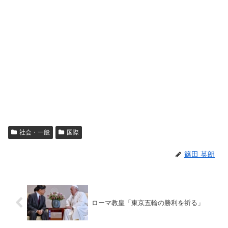
社会・一般
国際
篠田 英朗
ローマ教皇「東京五輪の勝利を祈る」