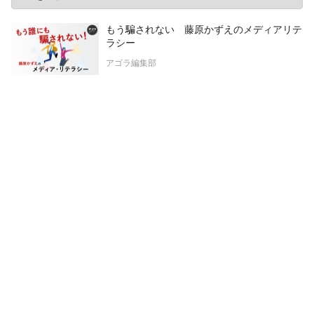
もう騙されない 藤原かずえのメディアリテ
ラシー
アゴラ編集部