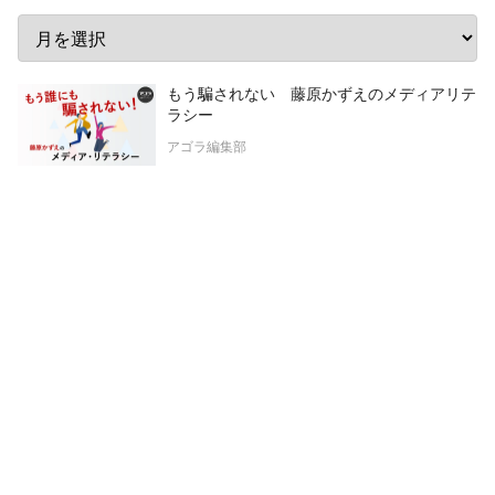
もう騙されない 藤原かずえのメディアリテ
ラシー
アゴラ編集部