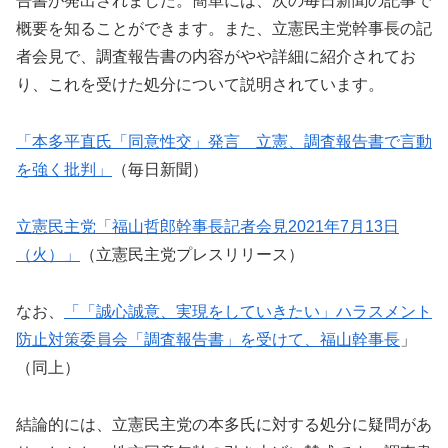
告書が発出されました。簡単には、次の毎日新聞の記事で
概要を知ることができます。また、立憲民主党幹事長の記
者会見で、調査報告書の内容がやや詳細に紹介されてお
り、これを受けた処分について説明されています。
「本多平直氏「同意性交」発言 立憲、調査報告書で言動
を強く批判」
（毎日新聞）
立憲民主党「福山哲郎幹事長記者会見2021年7月13日
（火）」
（立憲民主党プレスリリース）
なお、
「「誠心誠意、実現をしていきたい」ハラスメント
防止対策委員会「調査報告書」を受けて、福山幹事長
」
（同上）
結論的には、立憲民主党の本多氏に対する処分に疑問があ