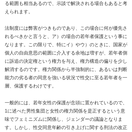
る範囲も相当あるので、示談で解決される場合もあると考
えられます。
法制度には弊害がつきものであり、この場合に何が優先さ
れるべきかと言うと、ア）の場合の若年者保護という事に
なります。この限りで、特にイ）やウ）のときに、国家が
個人の自由意思の範囲に介入する余地は増すが、若年者側
に訴追の決定権という権力を与え、権力構造の偏りを少し
解消するのです。権力関係から半強制的に、あるいは判断
能力の劣る者の同意を強いる状況で性交に至る若年者を一
層、保護するわけです。
一般的には、若年女性の保護が念頭に置かれているので、
1に述べた男性集団と女性の権力関係を是正するという意
味でフェミニズムに関係し、ジェンダーの議論となりま
す。しかし、性交同意年齢の引き上げに関する刑法の改正