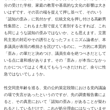
分の受けた学校、家庭の教育や基底的な文化の影響は大き
いはずです。その言の端を捉えて押し並べて、そのいう
「認知の歪み」に気付かず、伝統文化を押し付ける高齢男
性集団と、これもまた類で捉えて差別するとすれば、これ
も同じような認知の歪みではないか、とも思えます。立憲
民主党の対応やその誘引となったフェミニズム論者が、本
多議員が表現の稚拙さを詫びているのに、一方的に本質的
「歪み」の輩だと決めつけ、議員生命を絶つべきだとして
いる点に違和感があります。その「歪み」が本当になかっ
たかについてはよく考えてもらうべきだけれど、余りに性
急ではないでしょうか。
性交同意年齢を巡る、党の公約策定段階における党内議論
の場で失言があったというのですが、先の調査報告書によ
ると、その真意において「認知の歪み」があることが疑わ
れるとしているだけで、これが処分理由にはなっていませ