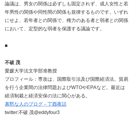
論議は、男女の関係は必ずしも固定されず、成人女性と若
年男性の関係や同性間の関係も規律するものです。いずれ
にせよ、若年者との関係で、権力のある者と弱者との関係
において、定型的な弱者を保護する議論です。
■
不破 茂
愛媛大学法文学部准教授
プロフィール：専攻は、国際取引法及び国際経済法。貿易
を行う企
業間の法律問題およびWTOやEPAなど。最近は
経済制裁と経済
安保の法に関心がある。
寡黙な人のブログ－丁酉夜話
twitter:不破 茂@eddyfour3