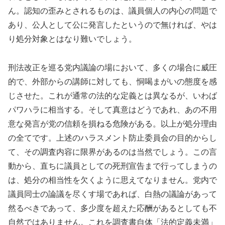
ん。認知の歪みとされるものは、議員個人の内心の問題で
あり、公人として公に発言したというので無ければ、やは
り処分対象とはなり難いでしょう。
刑法改正を巡る党内議論の場において、多くの場合に威圧
的で、外部からの講師に対しても、恫喝まがいの態度を感
じさせた。これが通常の法的な定義とは異なるが、いわば
パワハラに相当する。そして真意はどうであれ、あの不用
意な発言が党の信頼を損ねる危険がある。以上が処分理由
の全てです。上述のハラスメント防止委員会の目的からし
て、その調査内容に限界があるのは当然でしょう。この言
動から、直ちに議員としての死刑宣告まで行ってしまうの
は、処分の相当性を欠くように思えてなりません。党内で
議員同士の論議を尽くす場であれば、白熱の議論があって
然るべきであって、多少度を超えた応酬があるとしても不
自然ではありません。これを調査書自体「法的定義未満」