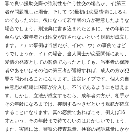
罪で良い援助交際や強制性を伴う性交の場合か、イ)第三
者が問題視した場合、そして ウ)最初は恋愛感情によるも
のであったのに、後になって若年者の方が翻意したような
場合でしょう。刑法典に書き込まれたときに、その年齢に
至らない若年者とは性交が許されないという規範が成立し
ます。ア）の事例は当然だが、イ)や、ウ）の事例ではど
うでしょうか。イ）の場合、当人同士が恋愛関係にあり、
愛情の発露としての関係であったとしても、当事者の保護
者やあるいはその他の第三者が通報すれば、成人の方が犯
罪を問われることになります。法定レイプです。個人の自
由意思の範疇に国家が介入し、不当であるようにも思えま
す。しかし、立法が成立するなら、成年者の方が、相手が
その年齢になるまでは、抑制するべきだという規範が確立
することになります。真の恋愛であればこそ、例えば16
才という、その年齢まで待てないのはおかしいでしょう。
また、実際には、警察の捜査裁量、検察の起訴裁量にかか