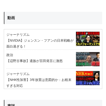
動画
ジャーナリズム
【NVIDIA】ジェンスン・フアンの日本戦略が
面白過ぎる！
政治
【辺野古事故】遺族が百田発言に激怒
ジャーナリズム
【NHK性加害】3年放置は意図的か：お粗末
すぎる対応
書評