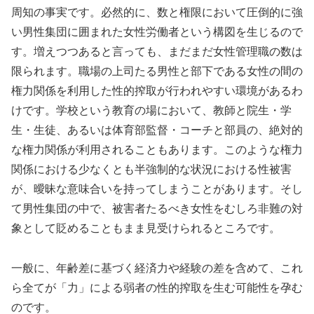
周知の事実です。必然的に、数と権限において圧倒的に強
い男性集団に囲まれた女性労働者という構図を生じるので
す。増えつつあると言っても、まだまだ女性管理職の数は
限られます。職場の上司たる男性と部下である女性の間の
権力関係を利用した性的搾取が行われやすい環境があるわ
けです。学校という教育の場において、教師と院生・学
生・生徒、あるいは体育部監督・コーチと部員の、絶対的
な権力関係が利用されることもあります。このような権力
関係における少なくとも半強制的な状況における性被害
が、曖昧な意味合いを持ってしまうことがあります。そし
て男性集団の中で、被害者たるべき女性をむしろ非難の対
象として貶めることもまま見受けられるところです。
一般に、年齢差に基づく経済力や経験の差を含めて、これ
ら全てが「力」による弱者の性的搾取を生む可能性を孕む
のです。