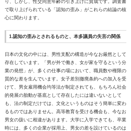
り、しかし、性交同意年齢の引き上げに賛成です。調査書
で取り上げられている「認知の歪み」がこれらの結論の核
心に関わります。
1.認知の歪みとされるものと、本多議員の失言の関係
日本の文化の中には、男性支配の構造が今なお厳然として
存在しています。「男が外で働き、女が家を守るという分
業の発想」が、多くの仕事の場において、職員数や権限の
質的な差を生んでいます。女子差別撤廃条約への加入を受
けて、男女雇用機会均等法が制定されても、もちろん社会
的発展の胎動が基底として存在したには違いないとして
も、法の制定だけでは、文化というものはそう簡単に変わ
るものではありません。高等教育を受ける機会も、今なお
男女の扱いに相違があります。大学に入学できても、卒業
時には、多くの企業が採用上、男女の差を設けているのは