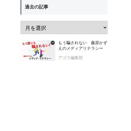
過去の記事
もう騙されない 藤原かず
えのメディアリテラシー
アゴラ編集部