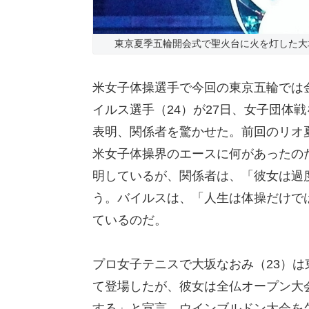
東京夏季五輪開会式で聖火台に火を灯した大坂
米女子体操選手で今回の東京五輪では
イルス選手（24）が27日、女子団体
表明、関係者を驚かせた。前回のリオ夏
米女子体操界のエースに何があったの
明しているが、関係者は、「彼女は過
う。バイルスは、「人生は体操だけで
ているのだ。
プロ女子テニスで大坂なおみ（23）
て登場したが、彼女は全仏オープン大
する」と宣言、ウインブルドン大会を