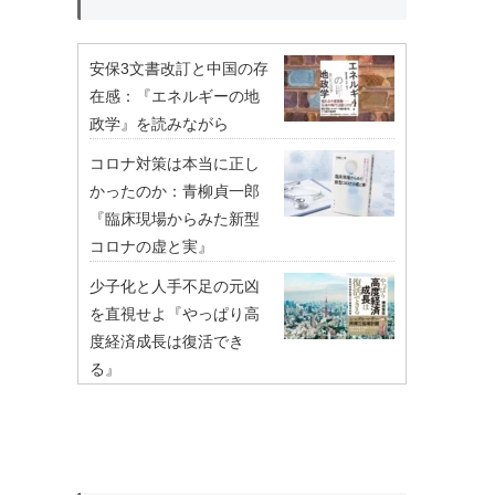
安保3文書改訂と中国の存
在感：『エネルギーの地
政学』を読みながら
コロナ対策は本当に正し
かったのか：青柳貞一郎
『臨床現場からみた新型
コロナの虚と実』
少子化と人手不足の元凶
を直視せよ『やっぱり高
度経済成長は復活でき
る』