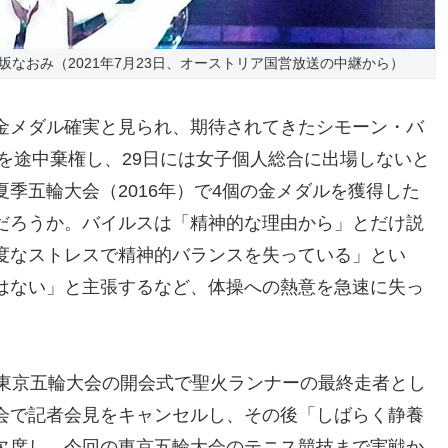
なおみ（2021年7月23日、オーストリア国営放送の中継から）
金メダル確実と見られ、期待されてきたシモーン・バ
戦を途中棄権し、29日には女子個人総合に出場しないと
季五輪大会（2016年）で4個の金メダルを獲得した
だろうか。バイルスは「精神的な理由から」とだけ説
度なストレスで精神的バランスを失っている」とい
はない」と主張するなど、体操への熱意を急速に失っ
は東京五輪大会の開会式で聖火ランナーの最終走者とし
会で記者会見をキャンセルし、その後「しばらく静養
欠席し、今回の東京五輪大会のテニス競技まで実戦か