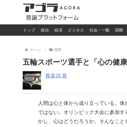
トップ
政治
経済
ビジネス
社会・一般
国際
ホーム
国際
五輪スポーツ選手と「心の健康
長谷川 良
人間は心と体から成り立っている。体
ではない。オリンピック大会に参加す
かし、心はどうだろうか。そんなこと