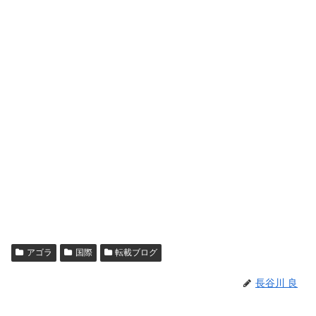
アゴラ
国際
転載ブログ
長谷川 良