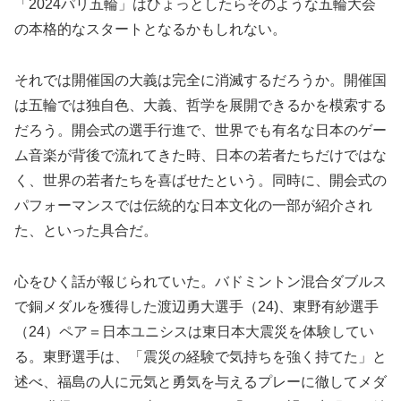
「2024パリ五輪」はひょっとしたらそのような五輪大会
の本格的なスタートとなるかもしれない。
それでは開催国の大義は完全に消滅するだろうか。開催国
は五輪では独自色、大義、哲学を展開できるかを模索する
だろう。開会式の選手行進で、世界でも有名な日本のゲー
ム音楽が背後で流れてきた時、日本の若者たちだけではな
く、世界の若者たちを喜ばせたという。同時に、開会式の
パフォーマンスでは伝統的な日本文化の一部が紹介され
た、といった具合だ。
心をひく話が報じられていた。バドミントン混合ダブルス
で銅メダルを獲得した渡辺勇大選手（24)、東野有紗選手
（24）ペア＝日本ユニシスは東日本大震災を体験してい
る。東野選手は、「震災の経験で気持ちを強く持てた」と
述べ、福島の人に元気と勇気を与えるプレーに徹してメダ