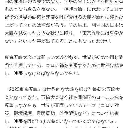
国の開催国の大義ではなく、世界の全ての人々を網羅する
ものとならざるを得ない。「復興五輪」に代わってコロナ
禍での世界の結束と連帯を呼び掛ける大義が新たに浮かび
上がってきたのは当然だろう。その結果、開催国の日本は
大義を見失ったような状況に陥り、「東京五輪には哲学が
ない」といった声が出てくることにもなったわけだ。
東京五輪大会には新しい大義がある。世界が初めて同じ問
題で苦慮している。コロナ禍を克服するために世界は結束
し、連帯しなければならないからだ。
「2020東京五輪」は世界的な大義を掲げた最初の五輪大
会となってきた。五輪大会は今後も開催国のローカル色を
尊重しながらも、世界が直面しているテーマ（コロナ対
策、環境保護、難民援助、紛争解決など）について結束
し、連帯を呼び掛ける機会となっていくのではないか。