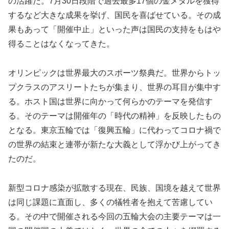
の活躍だ。7月30日段階で過去最多17個の金メダルを獲得
するなど大きな成果を挙げ、国民を喜ばせている。その成
果もあって「開催中止」といった声は国民の支持をもはや
得ることはなくなってきた。
オリンピックは世界最大のスポーツ祭典だ。世界からトッ
プクラスのアスリートたちが集まり、世界の耳目が集中す
る。ホスト国は世界に向かって何らかのテーマを発信す
る。そのテーマは開催年の「時代の精神」を反映したもの
となる。東京五輪では「復興五輪」に代わってコロナ禍で
の世界の結束と連帯が新たな大義として浮かび上がってき
たのだ。
新型コロナ感染が拡散する現在、民族、国境を越えて世界
は同じ課題に直面し、多くの犠牲者を抱えて苦慮してい
る。その中で開催される今回の五輪大会の主要テーマは一