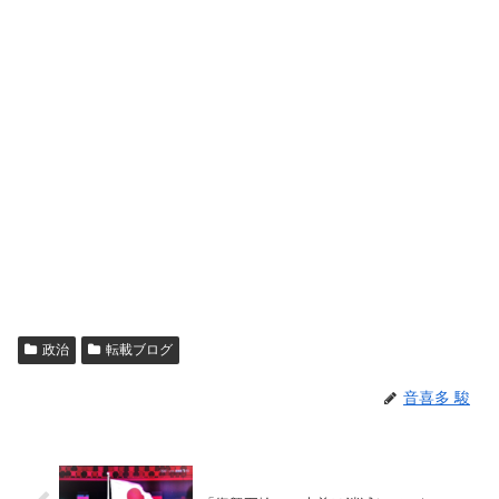
政治
転載ブログ
音喜多 駿