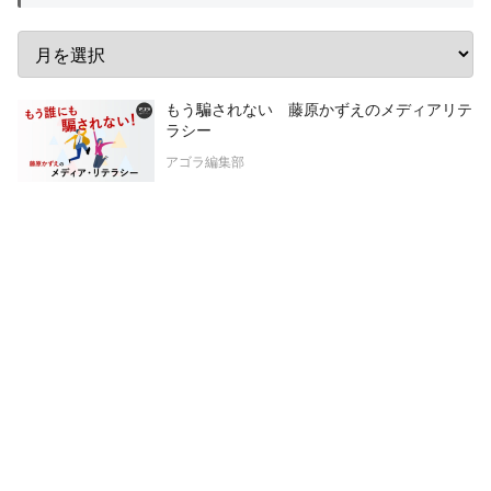
もう騙されない 藤原かずえのメディアリテ
ラシー
アゴラ編集部