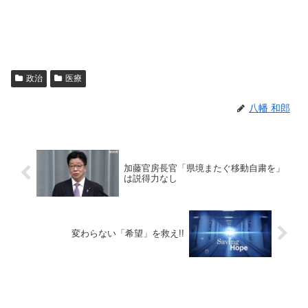
政治
医療
八幡 和郎
加藤官房長官「県境またぐ移動自粛を」
は説得力なし
変わらない「希望」を救え!!