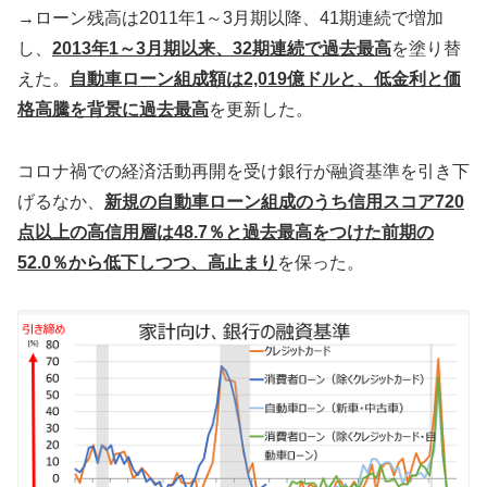
→ローン残高は2011年1～3月期以降、41期連続で増加
し、
2013年1～3月期以来、32期連続で過去最高
を塗り替
えた。
自動車ローン組成額は2,019億ドルと、低金利と価
格高騰を背景に過去最高
を更新した。
コロナ禍での経済活動再開を受け銀行が融資基準を引き下
げるなか、
新規の自動車ローン組成のうち信用スコア720
点以上の高信用層は48.7％と過去最高をつけた前期の
52.0％から低下しつつ、高止まり
を保った。