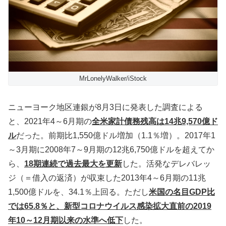
MrLonelyWalker/iStock
ニューヨーク地区連銀が8月3日に発表した調査による
と、2021年4～6月期の
全米家計債務残高は14兆9,570億ド
ル
だった。前期比1,550億ドル増加（1.1％増）。2017年1
～3月期に2008年7～9月期の12兆6,750億ドルを超えてか
ら、
18期連続で過去最大を更新
した。活発なデレバレッ
ジ（＝借入の返済）が収束した2013年4～6月期の11兆
1,500億ドルを、34.1％上回る。ただし
米国の名目GDP比
では65.8％と、新型コロナウイルス感染拡大直前の2019
年10～12月期以来の水準へ低下
した。