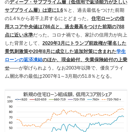
の
ディープ・サブプライム層（低信用で返済能力が乏しい
サブプライム層）は逆に1.6
％と、過去最低をつけた前期
の1.4％から若干上昇するにとどまった。
住宅ローンの信
用スコア中央値は786点と、過去最高をつけた前期の788
点に近い水準
だった。コロナ禍でも、家計の信用力が向上
した背景として、
2020年3月にトランプ前政権が署名した
景気刺激策や20年8月に成立した追加対策に
含まれた
学生
ローンの返済凍結
のほか、現金給付、失業保険給付の上乗
せ
――が挙げられよう。なお2003年以降で、優良プライ
ム層比率の最低は2007年1～3月期の51.8％となる。