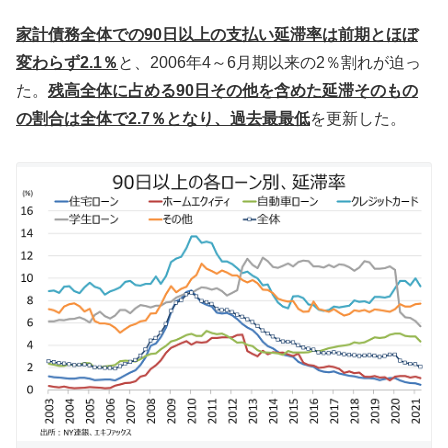
家計債務全体での90日以上の支払い延滞率は前期とほぼ
変わらず2.1％
と、2006年4～6月期以来の2％割れが迫っ
た。
残高全体に占める90日その他を含めた延滞そのもの
の割合は全体で2.7％となり、過去最最低
を更新した。