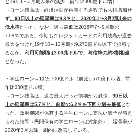
と19年1～3月期以来の減少、前年比300億ドル増）
→ローン残高は、経済活動が再開する過程でも大幅増加せ
ず
。90日以上の延滞率は9.3％と、2020年1〜3月期以来の
低水準
だった。なお、過去最低は2016年7〜9月期の
7.08％である。今期もクレジットカードの利用残高が過去
最大をつけた19年10～12月期の9,270億ドル以下で推移す
るなか、
利用可能額は3.09兆ドルで、与信枠の約8割相当
となった。
・学生ローン→1兆5,700億ドル（前比1,570億ドル増、前
年比330億ドル増）
→ローン残高は、過去最大だった前期から減少。
90日以
上の延滞率は5.7％と、前期の6.2％を下回り過去最低
とな
った。政府機関が保有する学生ローンに支払い猶予が与え
られた結果（民間保有の学生ローンは対象外）、延滞率が
2020年3月以降、劇的に改善している。