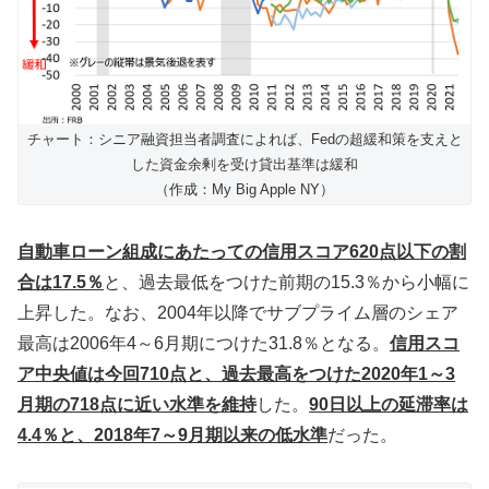
チャート：シニア融資担当者調査によれば、Fedの超緩和策を支えと
した資金余剰を受け貸出基準は緩和
（作成：My Big Apple NY）
自動車ローン組成にあたっての信用スコア620点以下の割
合は17.5％
と、過去最低をつけた前期の15.3％から小幅に
上昇した。なお、2004年以降でサブプライム層のシェア
最高は2006年4～6月期につけた31.8％となる。
信用スコ
ア中央値は今回710点と、過去最高をつけた2020年1～3
月期の718点に近い水準を維持
した。
90日以上の延滞率は
4.4％と、2018年7～9月期以来の低水準
だった。