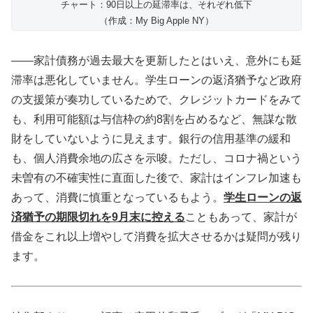
チャート：90日以上の延滞率は、それぞれ低下
（作成：My Big Apple NY）
――家計債務が過去最大を更新したとはいえ、意外にも延
滞率は悪化していません。学生ローンの返済猶予など政府
の支援策が奏功しているためで、クレジットカードをみて
も、利用可能額は与信枠の約8割を占めるなど、無謀な散
財をしていないように見えます。銀行の信用基準の緩和
も、個人消費余地の広さを示唆。ただし、コロナ禍という
未曽有の不確実性に直面した後で、家計はインフレ加速も
あって、消費に慎重となっているもよう。
学生ローンの返
済猶予の期限切れを9月末に控える
こともあって、家計が
借金をこれ以上増やして消費を拡大させるかは疑問が残り
ます。