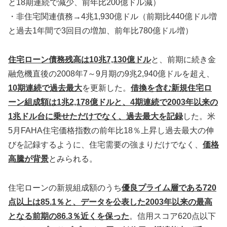
と18期連続で減少、前年比200億ドル減）
・非住宅関連債務→4兆1,930億ドル（前期比440億ドル増
と過去1年間で3回目の増加、前年比780億ドル増）
住宅ローン債務残高は10兆7,130億ドル
と、前期に続き金
融危機直後の2008年7～9月期の9兆2,940億ドルを超え、
10期連続で過去最大
を更新した。
借換を含む新規住宅ロ
ーン組成額は1兆2,178億ドルと、4期連続で2003年以来の
1兆ドル台に乗せただけでなく、過去最大を記録
した。米
5月FAHA住宅価格指数の前年比18％上昇し過去最大の伸
びを記録するように、住宅需要の強まりだけでなく、
価格
高騰が背景
とみられる。
住宅ローンの新規組成額のうち
優良プライム層である720
点以上は85.1％と、データを公表した2003年以来の最高
となる前期の86.3％近くを保った
。信用スコア620点以下