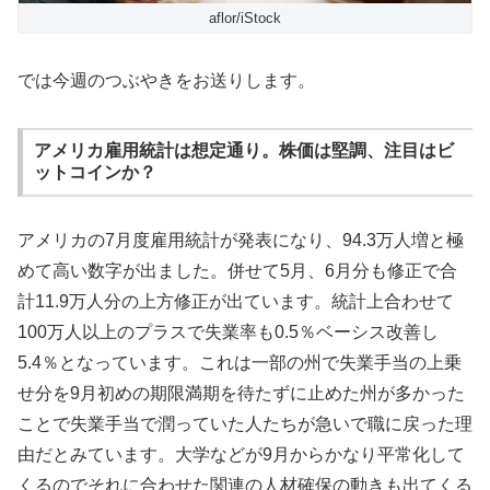
aflor/iStock
では今週のつぶやきをお送りします。
アメリカ雇用統計は想定通り。株価は堅調、注目はビ
ットコインか？
アメリカの7月度雇用統計が発表になり、94.3万人増と極
めて高い数字が出ました。併せて5月、6月分も修正で合
計11.9万人分の上方修正が出ています。統計上合わせて
100万人以上のプラスで失業率も0.5％ベーシス改善し
5.4％となっています。これは一部の州で失業手当の上乗
せ分を9月初めの期限満期を待たずに止めた州が多かった
ことで失業手当で潤っていた人たちが急いで職に戻った理
由だとみています。大学などが9月からかなり平常化して
くるのでそれに合わせた関連の人材確保の動きも出てくる