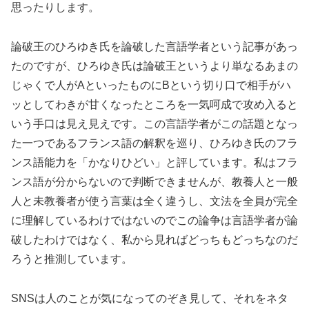
思ったりします。
論破王のひろゆき氏を論破した言語学者という記事があっ
たのですが、ひろゆき氏は論破王というより単なるあまの
じゃくで人がAといったものにBという切り口で相手がハ
ッとしてわきが甘くなったところを一気呵成で攻め入ると
いう手口は見え見えです。この言語学者がこの話題となっ
た一つであるフランス語の解釈を巡り、ひろゆき氏のフラ
ンス語能力を「かなりひどい」と評しています。私はフラ
ンス語が分からないので判断できませんが、教養人と一般
人と未教養者が使う言葉は全く違うし、文法を全員が完全
に理解しているわけではないのでこの論争は言語学者が論
破したわけではなく、私から見ればどっちもどっちなのだ
ろうと推測しています。
SNSは人のことが気になってのぞき見して、それをネタ