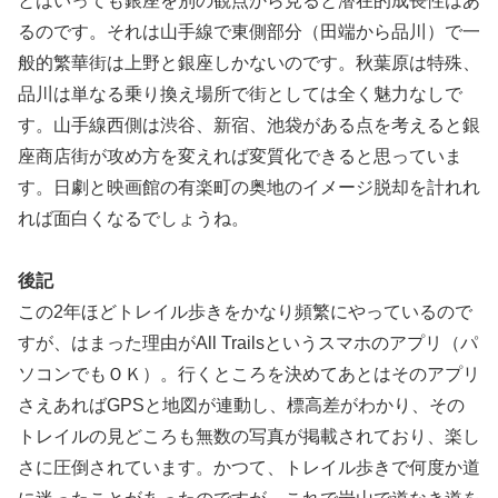
とはいっても銀座を別の観点から見ると潜在的成長性はあ
るのです。それは山手線で東側部分（田端から品川）で一
般的繁華街は上野と銀座しかないのです。秋葉原は特殊、
品川は単なる乗り換え場所で街としては全く魅力なしで
す。山手線西側は渋谷、新宿、池袋がある点を考えると銀
座商店街が攻め方を変えれば変質化できると思っていま
す。日劇と映画館の有楽町の奥地のイメージ脱却を計れれ
れば面白くなるでしょうね。
後記
この2年ほどトレイル歩きをかなり頻繁にやっているので
すが、はまった理由がAll Trailsというスマホのアプリ（パ
ソコンでもＯＫ）。行くところを決めてあとはそのアプリ
さえあればGPSと地図が連動し、標高差がわかり、その
トレイルの見どころも無数の写真が掲載されており、楽し
さに圧倒されています。かつて、トレイル歩きで何度か道