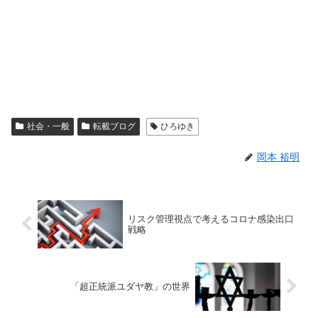
社会・一般
転載ブログ
ひろゆき
岡本 裕明
リスク管理視点で考えるコロナ感染出口
戦略
「超正統派ユダヤ教」の世界