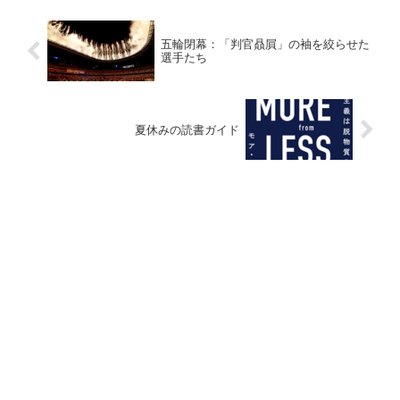
五輪閉幕：「判官贔屓」の袖を絞らせた
選手たち
夏休みの読書ガイド