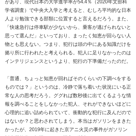
があり、現代日本の大学進学率が54.4％（2020年文部科
学省調査）で中央大入学と考えると、むしろ平均的な日本
人より勉強できる部類に位置すると言えるだろう。また、
「快速急行は停車駅が少ないから、乗客が逃げられないと
思って選んだ」といっており、まったく知恵が回らない人
物とも思えない。つまり、犯行は頭の中にある知識だけを
拠り所に行われたと考えられる。犯人に足りなかったのは
インテリジェンスというより、犯行の下準備だったのだ。
「普通、ちょっと知恵が回ればそのくらいの下調べをする
ものでは？」というのは、冷静で落ち着いた状況にいる正
常な人の思考だろう。ググれば数秒後に出てくるような情
報を調べることをしなかった犯人、それができないほどに
心理的に追い詰められていて、衝動的な犯行に及んだので
はないか？と思わされてしまう。本当はガソリンをまきた
かったが、2019年に起きた京アニ火災の事件がガソリン