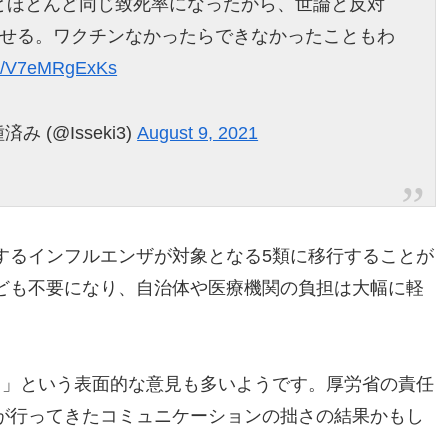
とほとんど同じ致死率になったから、世論と反対
とせる。ワクチンなかったらできなかったこともわ
com/V7eMRgExKs
済み (@Isseki3)
August 9, 2021
するインフルエンザが対象となる5類に移行することが
ども不要になり、自治体や医療機関の負担は大幅に軽
る」という表面的な意見も多いようです。厚労省の責任
が行ってきたコミュニケーションの拙さの結果かもし