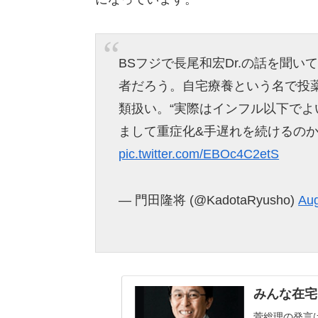
BSフジで長尾和宏Dr.の話を聞
者だろう。自宅療養という名で投
類扱い。“実際はインフル以下でよ
まして重症化&手遅れを続けるの
pic.twitter.com/EBOc4C2etS
— 門田隆将 (@KadotaRyusho)
Aug
みんな在宅
菅総理の発言