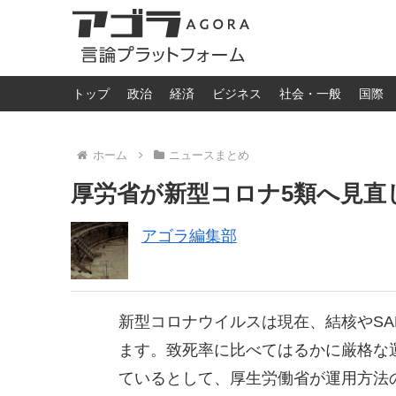
トップ
政治
経済
ビジネス
社会・一般
国際
ホーム
ニュースまとめ
厚労省が新型コロナ5類へ見直
アゴラ編集部
新型コロナウイルスは現在、結核やSA
ます。致死率に比べてはるかに厳格な
ているとして、厚生労働省が運用方法