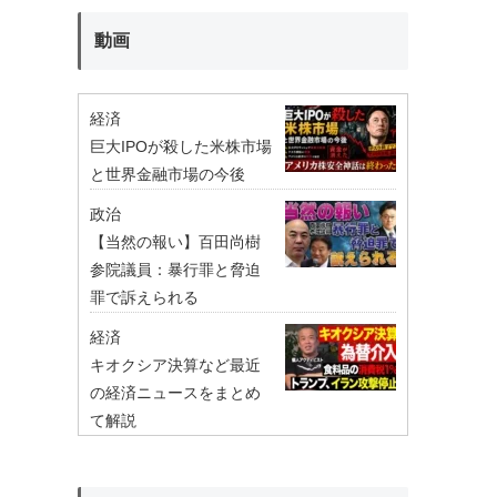
動画
経済
巨大IPOが殺した米株市場
と世界金融市場の今後
政治
【当然の報い】百田尚樹
参院議員：暴行罪と脅迫
罪で訴えられる
経済
キオクシア決算など最近
の経済ニュースをまとめ
て解説