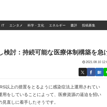
IT
エンタメ
科学・文化
エネルギー
書評
投稿募集
し検討：持続可能な医療体制構築を急
2021.08.10 12:
RS以上の措置をとるように感染症法上運用されてい
運用をしていることによって、医療資源の逼迫を招い
の見直しに着手したそうです。