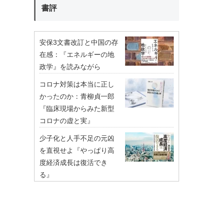
書評
安保3文書改訂と中国の存
在感：『エネルギーの地
政学』を読みながら
コロナ対策は本当に正し
かったのか：青柳貞一郎
『臨床現場からみた新型
コロナの虚と実』
少子化と人手不足の元凶
を直視せよ『やっぱり高
度経済成長は復活でき
る』