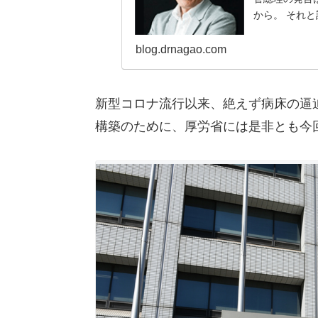
から。 それと
blog.drnagao.com
新型コロナ流行以来、絶えず病床の逼
構築のために、厚労省には是非とも今