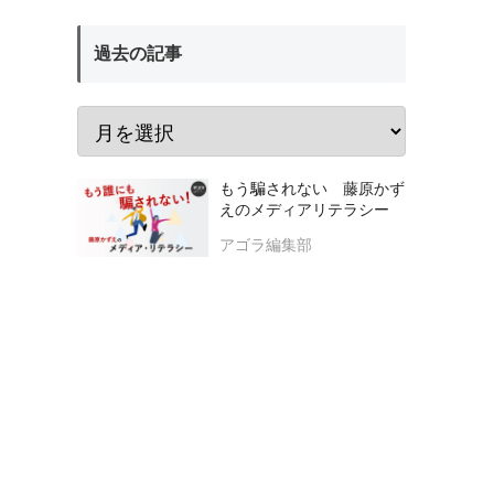
過去の記事
もう騙されない 藤原かず
えのメディアリテラシー
アゴラ編集部