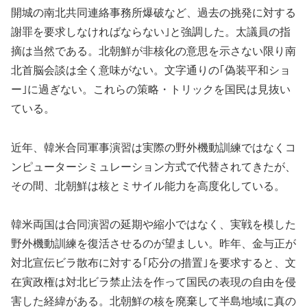
開城の南北共同連絡事務所爆破など、過去の挑発に対する
謝罪を要求しなければならない｣と強調した。太議員の指
摘は当然である。北朝鮮が非核化の意思を示さない限り南
北首脳会談は全く意味がない。文字通りの｢偽装平和ショ
ー｣に過ぎない。これらの策略・トリックを国民は見抜い
ている。
近年、韓米合同軍事演習は実際の野外機動訓練ではなくコ
ンピューターシミュレーション方式で代替されてきたが、
その間、北朝鮮は核とミサイル能力を高度化している。
韓米両国は合同演習の延期や縮小ではなく、実戦を模した
野外機動訓練を復活させるのが望ましい。昨年、金与正が
対北宣伝ビラ散布に対する｢応分の措置｣を要求すると、文
在寅政権は対北ビラ禁止法を作って国民の表現の自由を侵
害した経緯がある。北朝鮮の核を廃棄して半島地域に真の