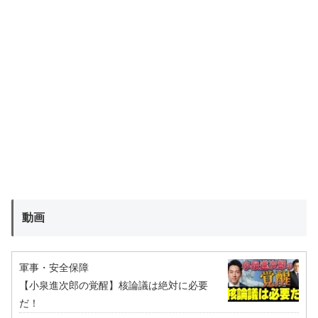
動画
軍事・安全保障
【小泉進次郎の覚醒】核論議は絶対に必要
だ！