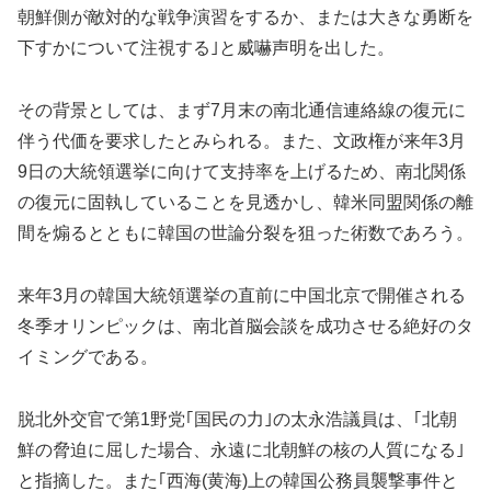
朝鮮側が敵対的な戦争演習をするか、または大きな勇断を
下すかについて注視する｣と威嚇声明を出した。
その背景としては、まず7月末の南北通信連絡線の復元に
伴う代価を要求したとみられる。また、文政権が来年3月
9日の大統領選挙に向けて支持率を上げるため、南北関係
の復元に固執していることを見透かし、韓米同盟関係の離
間を煽るとともに韓国の世論分裂を狙った術数であろう。
来年3月の韓国大統領選挙の直前に中国北京で開催される
冬季オリンピックは、南北首脳会談を成功させる絶好のタ
イミングである。
脱北外交官で第1野党｢国民の力｣の太永浩議員は、｢北朝
鮮の脅迫に屈した場合、永遠に北朝鮮の核の人質になる｣
と指摘した。また｢西海(黄海)上の韓国公務員襲撃事件と