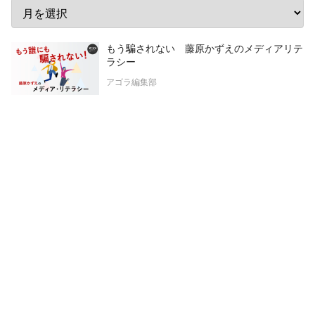
もう騙されない 藤原かずえのメディアリテ
ラシー
アゴラ編集部