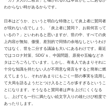
「カナダ人の二枚舌」と囁かれるのは本音がどこにあるか
わからない時があるからです。
日本はどうか、というと明白な特徴として炎上者に賛同者
が現れない点でしょう。「炎上者に賛同？、お前何言って
いるの？」といわれると思いますが、世の中、すべての炎
上内容が無知、傲慢、差別的で同情の余地なしというわけ
ではなく、世を二分する議論も大いにあるわけです。最近
ではコロナ対策、SDG’ｓ、中国問題、原発や五輪などネ
タはごろごろしています。しかし、有名人であまりそれに
十分な知識を持たない人が不用意な発言をすると簡単に燃
えてしまうし、それがあまりにもごく一部の事実を流用し
て大局を語るようだとつけ入るところが多すぎるというこ
とになります。そうなると賛同者は声を上げにくくなる
し、上げても一行に満たない絵文字入りの雄たけび程度で
あったりします。