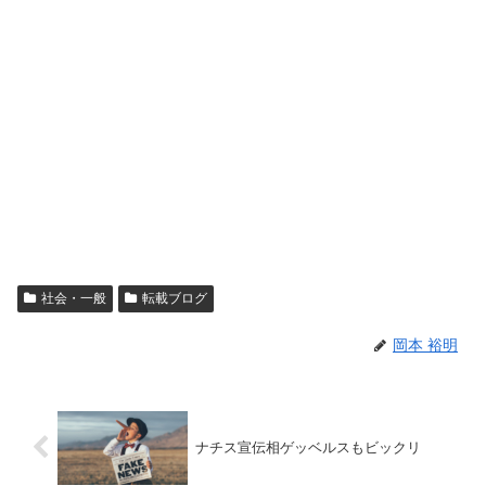
社会・一般
転載ブログ
岡本 裕明
ナチス宣伝相ゲッベルスもビックリ