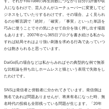
す。それがYouTubeの再生回数につながり自分の評価や収
入になるわけで、芸人さんがユーチューバーに変更してビ
ジネスをしていたりするわけです。その場合、よく見られ
るのが断言調で「絶対」「確実」「事実」といった単語を
巧みに使うことでその気にさせて自分を強く押し出す場面
もあります。2007年から365日ブログを書き続ける私から
すれば結局それはより強い刺激を求める行為であっていつ
かは飽きられると思っています。
DaiGo氏の場合などは私からみればその典型的な例で無茶
な比較論を持ち出しホームレスと猫という表現で失敗をし
たわけです。
SNSは発信者と傍観者に分かれてきています。発信側は
無名であれば問題ありませんが、将来有名になった時、無
名時代の投稿も全部残っている問題が生じます。「20年