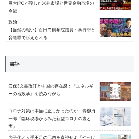
巨大IPOが殺した米株市場と世界金融市場の
今後
政治
【当然の報い】百田尚樹参院議員：暴行罪と
脅迫罪で訴えられる
書評
安保3文書改訂と中国の存在感：『エネルギ
ーの地政学』を読みながら
コロナ対策は本当に正しかったのか：青柳貞
一郎『臨床現場からみた新型コロナの虚と
実』
少子化と人手不足の元凶を直視せよ『やっぱ