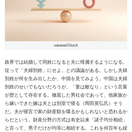
oatawa/iStock
政界では結婚して同姓になると夫に帰属するようになる。
従って「夫婦別姓」にせよ、との議論がある。しかし夫婦
別姓が何を生み出したか、中国を見てみよう。中国は夫婦
別姓のせいでもないだろうが、「妻は敵なり」という言葉
が歴として存在する。徹底した男社会であって、他家族か
ら嫁いできた嫁は夫とは別室で寝る（岡田英弘氏）そう
だ。夫が寝言で家の財産額を喋るかもしれないと恐れるか
らだという。財産分野の方式は有史以来「諸子均分相続」
と言って、男子だけが均等に相続する。これを何百年も繰