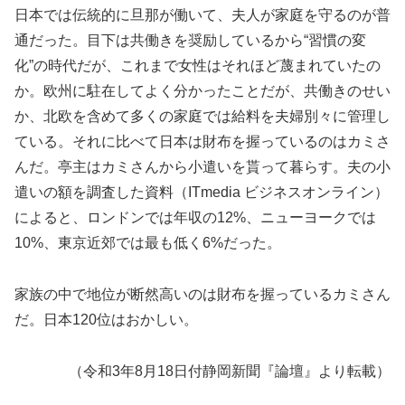
日本では伝統的に旦那が働いて、夫人が家庭を守るのが普
通だった。目下は共働きを奨励しているから“習慣の変
化”の時代だが、これまで女性はそれほど蔑まれていたの
か。欧州に駐在してよく分かったことだが、共働きのせい
か、北欧を含めて多くの家庭では給料を夫婦別々に管理し
ている。それに比べて日本は財布を握っているのはカミさ
んだ。亭主はカミさんから小遣いを貰って暮らす。夫の小
遣いの額を調査した資料（ITmedia ビジネスオンライン）
によると、ロンドンでは年収の12%、ニューヨークでは
10%、東京近郊では最も低く6%だった。
家族の中で地位が断然高いのは財布を握っているカミさん
だ。日本120位はおかしい。
（令和3年8月18日付静岡新聞『論壇』より転載）