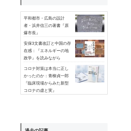
平和都市・広島の設計
者・浜井信三の著書『原
爆市長』
安保3文書改訂と中国の存
在感：『エネルギーの地
政学』を読みながら
コロナ対策は本当に正し
かったのか：青柳貞一郎
『臨床現場からみた新型
コロナの虚と実』
過去の記事