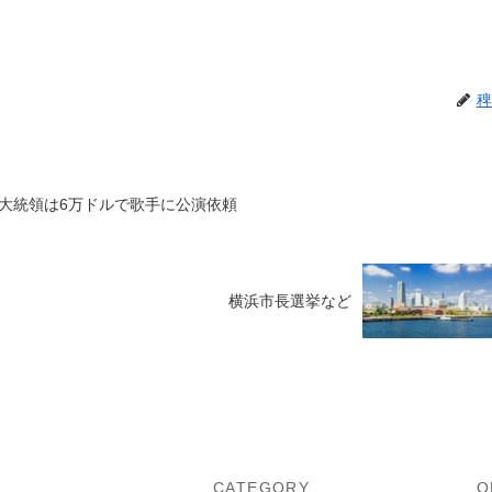
稗
大統領は6万ドルで歌手に公演依頼
横浜市長選挙など
U
CATEGORY
O