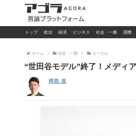
トップ
政治
経済
ビジネス
社会・一般
国際
ホーム
社会・一般
ローカル
“世田谷モデル”終了！メディ
稗島 進