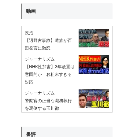
動画
政治
【辺野古事故】遺族が百
田発言に激怒
ジャーナリズム
【NHK性加害】3年放置は
意図的か：お粗末すぎる
対応
ジャーナリズム
警察官の正当な職務執行
を罵倒する玉川徹
書評