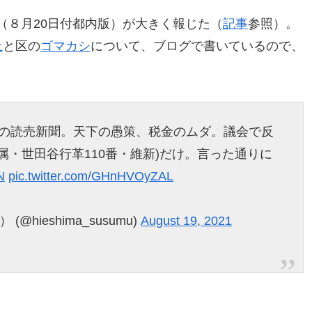
（８月20日付都内版）が大きく報じた（
記事
参照）。
止
と区の
ゴマカシ
について、ブログで書いているので、
日)の読売新聞。天下の愚策、税金のムダ。議会で反
属・世田谷行革110番・維新)だけ。言った通りに
N
pic.twitter.com/GHnHVOyZAL
hieshima_susumu)
August 19, 2021