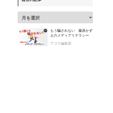
もう騙されない 藤原かず
えのメディアリテラシー
アゴラ編集部