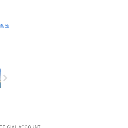
島 進
FFICIAL ACCOUNT