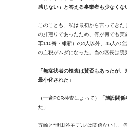
感じない」と答える事業者も少なくな
このことも、私は最初から言ってきた
の肝煎りであったため、何が何でも実
革110番・維新）の4人以外、45人
の血税がムダになった。当の区長は読
「無症状者の検査は賛否もあったが、
最小化された」
（一斉PCR検査によって）
「施設関係
た」
五輪と“世田谷モデル”は関係ないし、