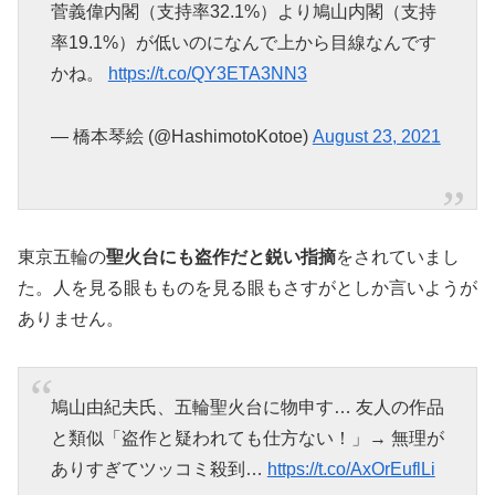
菅義偉内閣（支持率32.1%）より鳩山内閣（支持
率19.1%）が低いのになんで上から目線なんです
かね。
https://t.co/QY3ETA3NN3
— 橋本琴絵 (@HashimotoKotoe)
August 23, 2021
東京五輪の
聖火台にも盗作だと鋭い指摘
をされていまし
た。人を見る眼もものを見る眼もさすがとしか言いようが
ありません。
鳩山由紀夫氏、五輪聖火台に物申す… 友人の作品
と類似「盗作と疑われても仕方ない！」→ 無理が
ありすぎてツッコミ殺到…
https://t.co/AxOrEuflLi