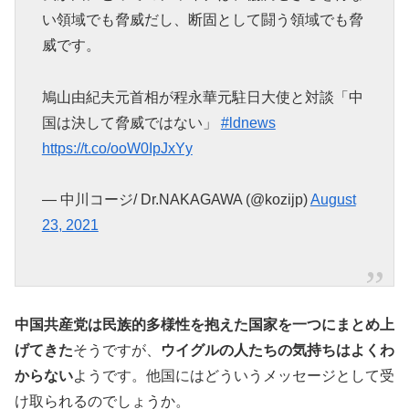
い領域でも脅威だし、断固として闘う領域でも脅
威です。
鳩山由紀夫元首相が程永華元駐日大使と対談「中
国は決して脅威ではない」
#ldnews
https://t.co/ooW0IpJxYy
— 中川コージ/ Dr.NAKAGAWA (@kozijp)
August
23, 2021
中国共産党は民族的多様性を抱えた国家を一つにまとめ上
げてきた
そうですが、
ウイグルの人たちの気持ちはよくわ
からない
ようです。他国にはどういうメッセージとして受
け取られるのでしょうか。