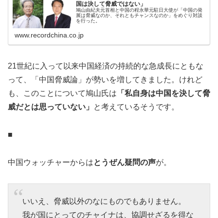
国は決して脅威ではない」
鳩山由紀夫元首相と中国の程永華元駐日大使が「中国の発
展は脅威なのか、それともチャンスなのか」をめぐり対談
を行った。
www.recordchina.co.jp
21世紀に入って以来中国経済の持続的な急成長にともな
って、「中国脅威論」が勢いを増してきました。けれど
も、このことについて鳩山氏は
「私自身は中国を決して脅
威だとは思っていない」
と考えているそうです。
■
中国ウォッチャーからは
とうぜん疑問の声
が。
いいえ、脅威以外のなにものでもありません。
我が国にとってのチャイナは、協調せざるを得な