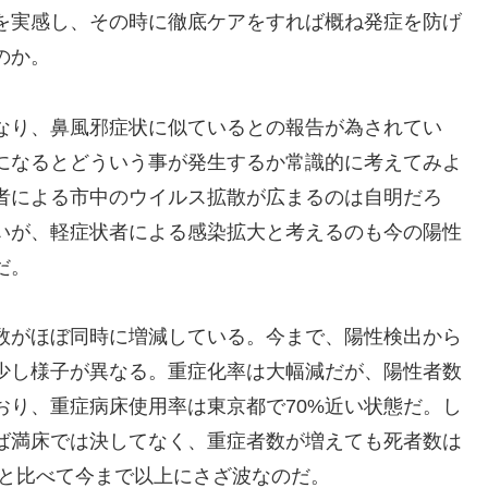
を実感し、その時に徹底ケアをすれば概ね発症を防げ
のか。
なり、鼻風邪症状に似ているとの報告が為されてい
になるとどういう事が発生するか常識的に考えてみよ
者による市中のウイルス拡散が広まるのは自明だろ
いが、軽症状者による感染拡大と考えるのも今の陽性
だ。
数がほぼ同時に増減している。今まで、陽性検出から
少し様子が異なる。重症化率は大幅減だが、陽性者数
おり、重症病床使用率は東京都で70%近い状態だ。し
ば満床では決してなく、重症者数が増えても死者数は
国と比べて今まで以上にさざ波なのだ。