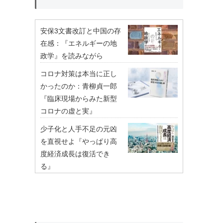
安保3文書改訂と中国の存
在感：『エネルギーの地
政学』を読みながら
コロナ対策は本当に正し
かったのか：青柳貞一郎
『臨床現場からみた新型
コロナの虚と実』
少子化と人手不足の元凶
を直視せよ『やっぱり高
度経済成長は復活でき
る』