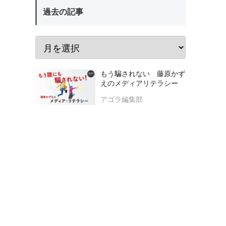
過去の記事
もう騙されない 藤原かず
えのメディアリテラシー
アゴラ編集部