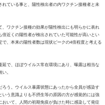
されている事と、陽性検出者の内ワクチン接種者と未
て、ワクチン接種の効果が陽性検出にも明らかに表れ
も倍近くの陽性者が検出されていた可能性が高いとい
定で、本来の陽性者数は現状ピークの4倍程度と考える
蔓延で、ほぼウイルス常在環境にあり、曝露は相当な
無い。
だろう。ウイルス暴露状態にあったから全員が感染す
という意識よりも不摂生等の原因の方が感覚的には強
において、人間の初期免疫が負けた時に感染して発症