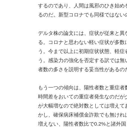
するのであり、人間は風邪のひき始め
るのだ。新型コロナでも同様ではない
デルタ株の論文には、症状が従来と異
る。コロナと思わない軽い症状が多数
う。今まで以上に初期症状状態、軽症
う。感染力の強化を否定する訳では無
者数の多さを説明する妥当性があるの
もう一つの傾向は、陽性者数と重症者
時間差をおいての重症者発生なのだが
が大幅増なので絶対数としては増えて
かし、確保病床補償金詐欺でも無けれ
増えない、陽性者数比で0.2%と諸外