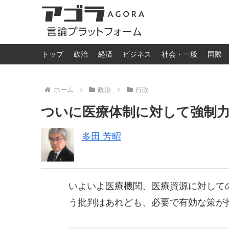
トップ
政治
経済
ビジネス
社会・一般
国際
ホーム
政治
行政
ついに医療体制に対して強制
多田 芳昭
いよいよ医療機関、医療資源に対して
う批判はあれども、必要で有効な策が