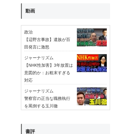
動画
政治
【辺野古事故】遺族が百
田発言に激怒
ジャーナリズム
【NHK性加害】3年放置は
意図的か：お粗末すぎる
対応
ジャーナリズム
警察官の正当な職務執行
を罵倒する玉川徹
書評