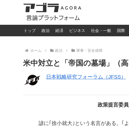
トップ
政治
経済
ビジネス
社会・一般
国際
ホーム
政治
軍事・安全保障
米中対立と「帝国の墓場」（高
日本戦略研究フォーラム（JFSS）
政策提言委
諺に｢捨小就大｣という名言がある。｢