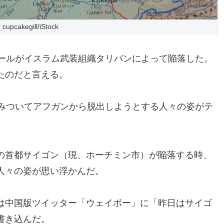
cupcakegill/iStock
ブールがイスラム武装組織タリバンによって陥落した。
たのだと言える。
がみついてアフガンから脱出しようとする人々の姿がテ
ナムの首都サイゴン（現、ホーチミン市）が陥落する時、
人々の姿が思い浮かんだ。
は中国版ツイッター「ウェイボー」に「昨日はサイゴ
書き込んだ。