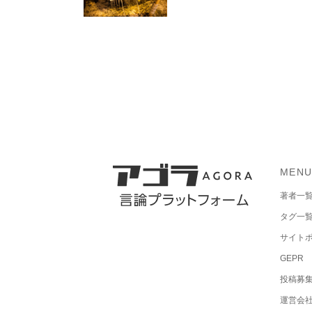
MEN
著者一
タグ一
サイト
GEPR
投稿募
運営会