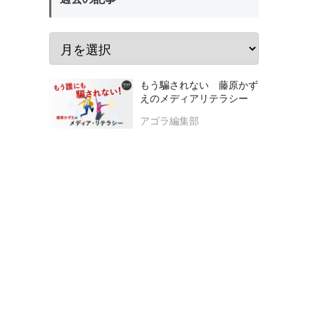
もう騙されない 藤原かず
えのメディアリテラシー
アゴラ編集部