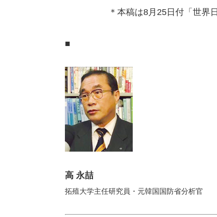
＊本稿は8月25日付「世
■
高 永喆
拓殖大学主任研究員・元韓国国防省分析官