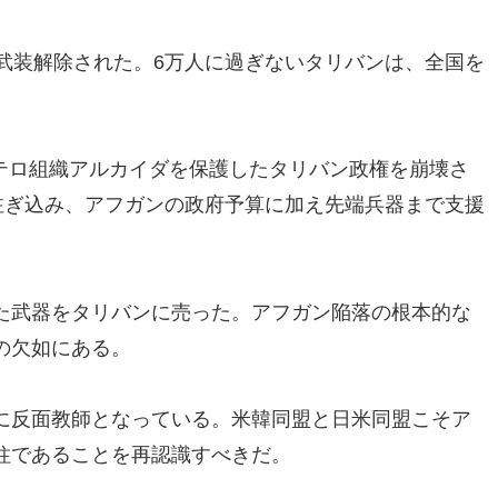
武装解除された。6万人に過ぎないタリバンは、全国を
後、テロ組織アルカイダを保護したタリバン政権を崩壊さ
注ぎ込み、アフガンの政府予算に加え先端兵器まで支援
た武器をタリバンに売った。アフガン陥落の根本的な
の欠如にある。
に反面教師となっている。米韓同盟と日米同盟こそア
柱であることを再認識すべきだ。