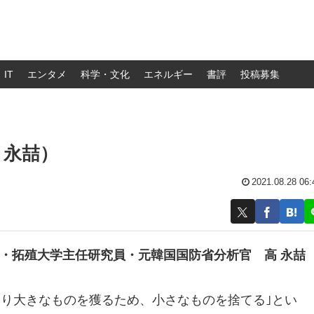
IT
エンタメ
科学・文化
エネルギー
書評
投稿募集
 永喆）
2021.08.28 06:
員・拓殖大学主任研究員・元韓国国防省分析官
高 永喆
より大きなものを獲るため、小さなものを捨てる｣とい