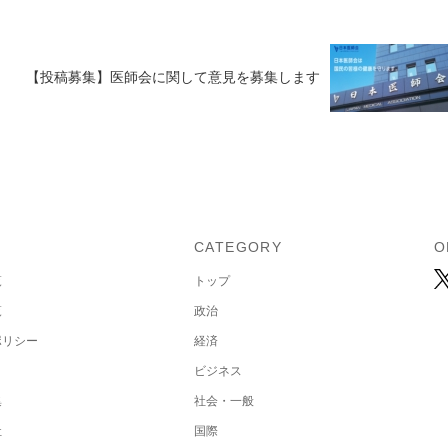
【投稿募集】医師会に関して意見を募集します
U
CATEGORY
O
覧
トップ
覧
政治
ポリシー
経済
ビジネス
集
社会・一般
社
国際