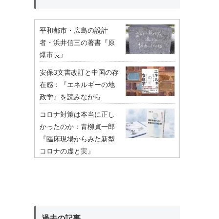
平和都市・広島の設計
者・浜井信三の著書『原
爆市長』
安保3文書改訂と中国の存
在感：『エネルギーの地
政学』を読みながら
コロナ対策は本当に正し
かったのか：青柳貞一郎
『臨床現場からみた新型
コロナの虚と実』
過去の記事