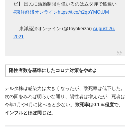
だ】 国民に活動制限を強いるのはムダ弾で筋違い
#東洋経済オンライン
https://t.co/h2qpYMOtUM
— 東洋経済オンライン (@Toyokeizai)
August 26,
2021
陽性者数を基準にしたコロナ対策をやめよ
デルタ株は感染力は大きくなったが、致死率は低下した。
次の図をみれば明らかな通り、陽性者は増えたが、死者は
今年1月や4月に比べると少ない。
致死率は0.1％程度で、
インフルとほぼ同じだ
。