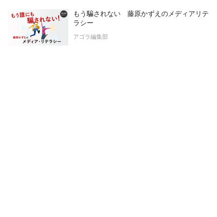
もう騙されない 藤原かずえのメディアリテ
ラシー
アゴラ編集部