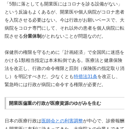
「5類に落としても開業医にはコロナを診る設備がない」
という反論もよくあるが、開業医や個人病院がコロナ患者
を入院させる必要はない。今は行政がお願いベースで、大
病院をコロナ専門にして、それ以外の患者を個人病院に転
院させる
分業体制
がとれないことが問題なのだ。
保健所の権限を守るために「計画経済」で全国民に迷惑を
かける1類相当指定は本末転倒である。医療法と健康保険
法を改正し、行政の命令権限と罰則（保険医の指定取り消
し）を明記すべきだ。少なくとも
特措法31条
を改正し、
緊急時には行政が病院に命令する権限が必要だ。
開業医偏重の行政が医療資源のゆがみを生む
日本の医療行政は
医師会との利害調整
が中心で、診療報酬
も開業医に有利に決まってきた。大病院との分業もできて