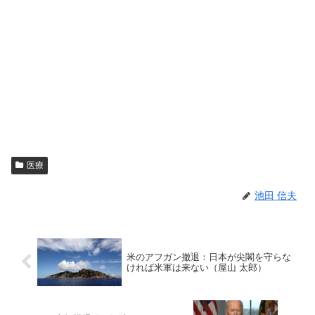
医療
池田 信夫
米のアフガン撤退：日本が尖閣を守らな
ければ米軍は来ない（屋山 太郎）