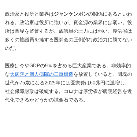
政治家と役所と業界は
ジャンケンポン
の関係にあるといわ
れる。政治家は役所に強いが、資金源の業界には弱い。役
所は業界を監督するが、族議員の圧力には弱い。厚労省は
多くの族議員を擁する医師会の圧倒的な政治力に勝てない
のだ。
医療は今やGDPの9％を占める巨大産業である。非効率的
な
大病院と個人病院の二重構造
を放置していると、団塊の
世代が75歳になる2025年には医療費は60兆円に激増し、
社会保障財政は破綻する。コロナは厚労省が病院経営を近
代化できるかどうかの試金石である。