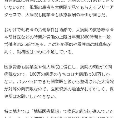
いないので、風邪の患者も大病院で見てもらえる
フリーア
クセス
で、大病院も開業医も診療報酬の単価が同じだ。
おかげで勤務医の労働条件は過酷で、大病院の救急救命医
や研修医などの時間外労働の上限は年間1860時間と一般
労働者の2.5倍である。このため医師や看護師の離職率が
高く、勤務医はつねに不足している。
医療資源も開業医や個人病院に偏在し、病院の8割が民間
病院なので、160万の病床のうちコロナ病床は3.6万しか
ない。バラバラにできた開業医と後から整備された大病院
が対等の商売敵なので、医療資源の融通がむずかしく、保
健所はお願いしかできない。
特に地方では「地域医療構想」で病床の削減が進んでいた