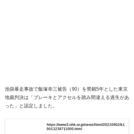
池袋暴走事故で飯塚幸三被告（90）を禁錮5年とした東京
地裁判決は「ブレーキとアクセルを踏み間違える過失があ
った」と認定しました。
https://www3.nhk.or.jp/news/html/20210902/k1
0013238711000.html