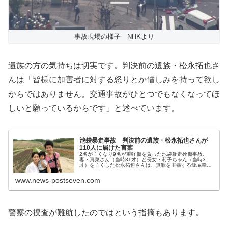
事故現場の様子 NHKより
遺族の方の気持ちは切実です。判決前の遺族・松永拓也さ
んは「皆様に加害者に対する怒りとか憎しみを持って欲し
からではありません。交通事故がひとつでもなくなってほ
しいと願っているからです」と述べています。
池袋暴走事故 判決前の遺族・松永拓也さんが
110人に届けた言葉
2名が亡くなり9名が重軽傷を負った池袋暴走死傷事故。
妻・真菜さん（当時31才）と長女・莉子ちゃん（当時3
才）を亡くした松永拓也さんは、無罪を主張する飯塚幸三
被告…
www.news-postseven.com
警察の捜査が難航したのではという指摘もあります。