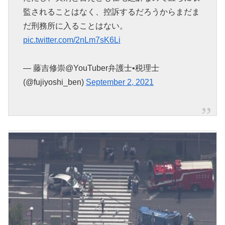
監されることはなく、控訴するだろうからまだま
だ刑務所に入ることはない。
pic.twitter.com/2nLm7sK6Li
— 藤吉修崇@YouTuber弁護士•税理士
(@fujiyoshi_ben)
September 2, 2021