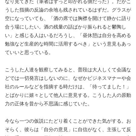
なり見てきた（筆者はずっと叩かれる側だった）。だがこ
うした指摘の反論の余地も残されているはずだ。グラスが
空になっていても、「酒の席では胸襟を開けて静かに語り
合う場にしたい。酒の残量の話ばかり振られると鬱陶し
い」と感じる人はいるだろうし、「昼休憩は自分を高める
勉強など生産的な時間に活用するべき」という意見もあっ
ていいと思っている。
こうした人達を観察してみると、普段は大人しくて会議な
どでは一切発言はしないのに、なぜかビジネスマナーや会
社のルールなどを指摘する時だけは、「待ってました！」
とばかりに嬉々として他人に意見する。こうした人の原動
力の正体を昔から不思議に感じていた。
今なら一つの仮説にたどり着くことができた気がする。お
そらく、彼らは「自分の意見」に自信がなく、主張して反