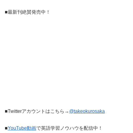
■最新刊絶賛発売中！
■Twitterアカウントはこちら→
@takeokurosaka
■
YouTube動画
で英語学習ノウハウを配信中！