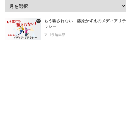
もう騙されない 藤原かずえのメディアリテ
ラシー
アゴラ編集部