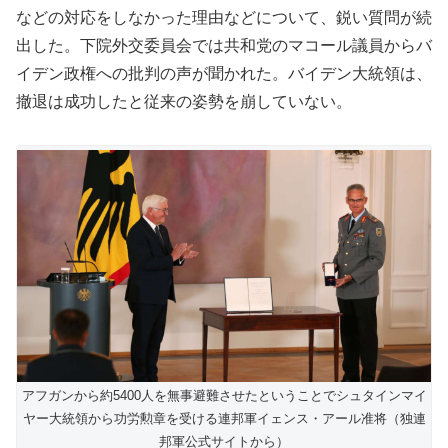
などの対応をしなかった理由などについて、鋭い質問が続
出した。下院外交委員会では共和党のマコール議員からバ
イデン政権への批判の声が聞かれた。バイデン大統領は、
撤退は成功したと従来の姿勢を崩していない。
アフガンから約5400人を無事避難させたということでシュタインマイ
ヤー大統領から功労勲章を受ける連邦軍イェンス・アール准将（独連
邦軍公式サイトから）