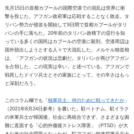
先月15日の首都カブールの国際空港での混乱は世界に衝
撃を投じた。アフガン政府軍は応戦することなく敗走。タ
リバン勢力が侵攻を開始して9日間で首都カブールがタリ
バンの手に落ちた。20年前のタリバン政権下の蛮行を知
っている多くの国民はカブールの空港に殺到、空港周辺は
国外脱出しようとする人々で大混乱した。メルケル独首相
は、「アフガンの状況は悲劇だ。タリバンが再びアフガン
を占領した、この現実は辛い」と述べている。アフガンで
戦死したドイツ兵士とその家族にとって、その辛さはもっ
と深刻だろう。
このコラム欄でも「
独軍兵士、何のために戦ってきたか
」
（2021年8月24日参考）を書いた。駐ベトナム、駐イラク
の米軍兵士が帰国後、社会に再統合できず、さまざまな困
難に直面する「心的外傷後ストレス障害」（PTSD）が大
きな米の社会問題となったが、駐アフガン独連邦軍元兵士