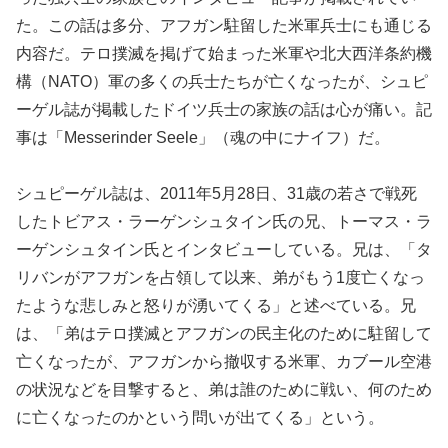
た。この話は多分、アフガン駐留した米軍兵士にも通じる
内容だ。テロ撲滅を掲げて始まった米軍や北大西洋条約機
構（NATO）軍の多くの兵士たちが亡くなったが、シュピ
ーゲル誌が掲載したドイツ兵士の家族の話は心が痛い。記
事は「Messerinder Seele」（魂の中にナイフ）だ。
シュピーゲル誌は、2011年5月28日、31歳の若さで戦死
したトビアス・ラーゲンシュタイン氏の兄、トーマス・ラ
ーゲンシュタイン氏とインタビューしている。兄は、「タ
リバンがアフガンを占領して以来、弟がもう1度亡くなっ
たような悲しみと怒りが湧いてくる」と述べている。兄
は、「弟はテロ撲滅とアフガンの民主化のために駐留して
亡くなったが、アフガンから撤収する米軍、カブール空港
の状況などを目撃すると、弟は誰のために戦い、何のため
に亡くなったのかという問いが出てくる」という。