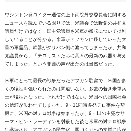
ワシントン発ロイター通信の上下両院外交委員会に関する
ニュースを読んでいる限りでは、米議会では野党の共和党
議員だけではなく、民主党議員も米軍の撤収について批判
していることが分かる。米軍がアフガンに残していった大
量の軍需品、武器がタリバン側に渡ってしまったが、共和
党議員から、「テロリストたちに我々の最新の武器を与え
てしまった」という非難の声が出たのは当然だった。
米軍にとって最長の戦争だったアフガン駐留で、米国が多
くの犠牲を強いられたのは間違いない。多数の若き米軍兵
士が犠牲となった。それだけではない。米国への国際社会
の信頼が失われてしまった。9・11同時多発テロ事件を契
機に、米国の対テロ戦争は始まったが、9・11の主犯ウサ
ーマ・ビン・ラーディンを射殺した後も米軍の対テロ戦争
は継続され、アフガンの民主化、国づくりへの支援に広が