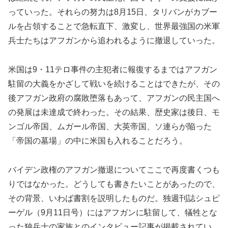
っていった。それらの努力は8月15日、タリバンがカブー
ルを占領することで急転直下、激変し、世界最強国の米軍
兵士たちはアフガンから追われるように撤退していった。
米国は9・11テロ事件の主犯者に報復するまではアフガン
駐留の大義をかざして戦いを続けることはできたが、その
後アフガン政府の腐敗堕落もあって、アフガンの民主国へ
の発展は未達成で終わった。その結果、歴史家は後日、モ
ンゴル帝国、ムガール帝国、大英帝国、ソ連らが陥った
「帝国の墓場」の中に米国も入れることだろう。
バイデン政権のアフガン撤退についてここで再度書くつも
りではなかった。どうしても書きたいことがあったので、
その背景、いわば書割を説明したものだ。独週刊誌シュピ
ーゲル（9月11日号）にはアフガンに駐留して、犠牲とな
った独兵士の家族とのインタビュー記事が掲載されてい