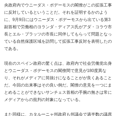
央政府内でウニーダス・ポデーモスの閣僚がこの拡張工事
に反対しているということだ。それを証明するかのよう
に、9月9日にはウニーダス・ポデーモスから出ている第3
副首相で労働相のヨランダ・ディアス氏がアダ・コラウ市
長とエル・プラッツの市長に同伴してもらって問題となっ
ている自然保護区域を訪問して拡張工事反対を表明したの
である。
現在のスペイン政府の驚く点は、政府内で社会労働党出身
とウニーダス・ポデーモスの閣僚間で意見が180度異な
り、それがメディアに筒抜けになることがが良くあること
だ。今回の出来事はその良い例だ。閣僚の意見を一つにま
とめることができないサンチェス首相の手腕の無さは常に
メディアからの批判の対象になっている。
また同様に、カタルーニャ州政府も州議会で過半数の議席