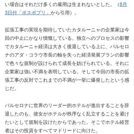
い場合はそれだけ多くの雇用は生まれないとした。（
8月
3日付「ボスポプリ」
から引用）。
拡張工事の実現を期待していたカタルーニャの企業家は今
回の中止にかなり憤慨している。独立へのプロセスの影響
でカタルーニャ経済は大きく後退している上に、バルセロ
ナのアダ・コラウ市長の軸を失った経済発展プランの影響
で色々な規制が設けられて成長を妨げられている。それに
企業家は強い不満を表明している。そして今回の市長の拡
張工事の反対でこれまでの不満が一挙に爆発したという感
じだ。
バルセロナに世界のリーダー的ホテルが進出することを辞
退したのも、彼女がホテルが秩序なく乱立することを避け
たいとして規制を設けたからであった。そこでホテル経営
者はその投資をすべてマドリードに向けた。