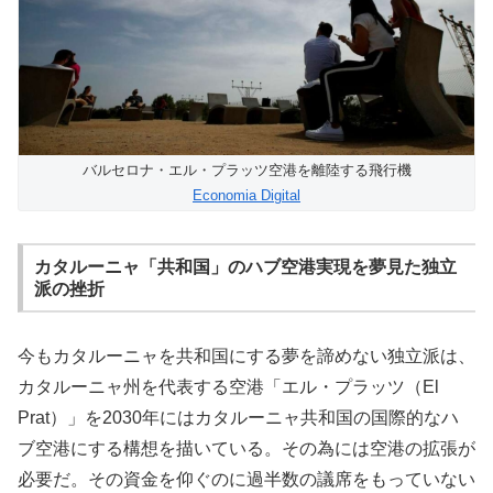
バルセロナ・エル・プラッツ空港を離陸する飛行機
Economia Digital
カタルーニャ「共和国」のハブ空港実現を夢見た独立
派の挫折
今もカタルーニャを共和国にする夢を諦めない独立派は、
カタルーニャ州を代表する空港「エル・プラッツ（El
Prat）」を2030年にはカタルーニャ共和国の国際的なハ
ブ空港にする構想を描いている。その為には空港の拡張が
必要だ。その資金を仰ぐのに過半数の議席をもっていない