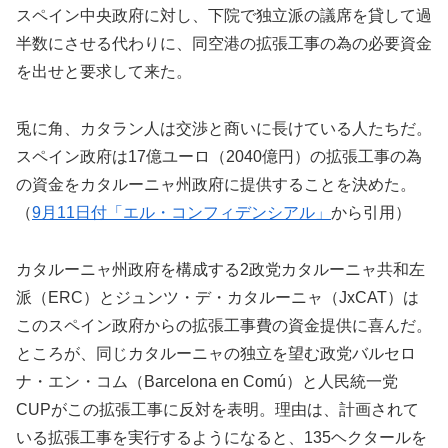
スペイン中央政府に対し、下院で独立派の議席を貸して過
半数にさせる代わりに、同空港の拡張工事の為の必要資金
を出せと要求して来た。
兎に角、カタラン人は交渉と商いに長けている人たちだ。
スペイン政府は17億ユーロ（2040億円）の拡張工事の為
の資金をカタルーニャ州政府に提供することを決めた。
（
9月11日付「エル・コンフィデンシアル」
から引用）
カタルーニャ州政府を構成する2政党カタルーニャ共和左
派（ERC）とジュンツ・デ・カタルーニャ（JxCAT）は
このスペイン政府からの拡張工事費の資金提供に喜んだ。
ところが、同じカタルーニャの独立を望む政党バルセロ
ナ・エン・コム（Barcelona en Comú）と人民統一党
CUPがこの拡張工事に反対を表明。理由は、計画されて
いる拡張工事を実行するようになると、135ヘクタールを