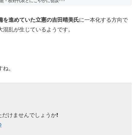
立憲・枝野代表とにこやかに会談･･･
備を進めていた立憲の吉田晴美氏
に一本化する方向で
大混乱が生じているようです。
すね。
だけませんでしょうか❗️
O