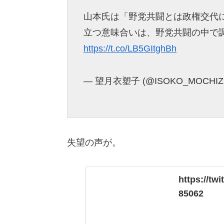
山本氏は「野党共闘とは政権交代
立つ意味合いは、野党共闘の中で
https://t.co/LB5GItghBh
— 望月衣塑子 (@ISOKO_MOCHIZ
失望の声が。
https://tw
85062