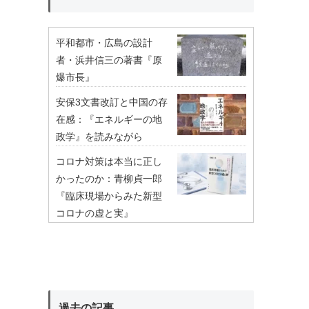
平和都市・広島の設計
者・浜井信三の著書『原
爆市長』
安保3文書改訂と中国の存
在感：『エネルギーの地
政学』を読みながら
コロナ対策は本当に正し
かったのか：青柳貞一郎
『臨床現場からみた新型
コロナの虚と実』
過去の記事