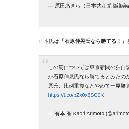
— 原田あきら（日本共産党都議会議員/杉
山本氏は
「石原伸晃氏なら勝てる！」
この筋については東京新聞の独自
が石原伸晃氏なら勝てるとみたの
原氏、比例重複などやめて一発勝
https://t.co/bZx0x8SC0K
— 有本 香 Kaori Arimoto (@arimoto