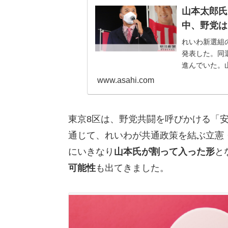
山本太郎氏
中、野党は
れいわ新選組
発表した。同
進んでいた。
www.asahi.com
東京8区は、野党共闘を呼びかける「
通じて、れいわが共通政策を結ぶ立憲
にいきなり
山本氏が割って入った形
と
可能性
も出てきました。