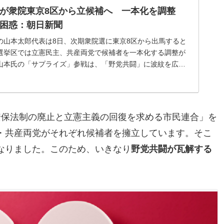
が衆院東京8区から立候補へ 一本化を調整
困惑：朝日新聞
の山本太郎代表は8日、次期衆院選に東京8区から出馬すると
選挙区では立憲民主、共産両党で候補者を一本化する調整が
山本氏の「サプライズ」参戦は、「野党共闘」に波紋を広…
安保法制の廃止と立憲主義の回復を求める市民連合」を
・共産両党がそれぞれ候補者を擁立しています。そこ
なりました。このため、いきなり
野党共闘が瓦解する