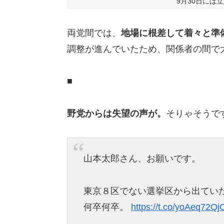
9月30日には
両党間では、
地場に根差して着々と準
調整が進んでいたため、関係者の間で
■
野党からは失望の声が。
そりゃそうで
山本太郎さん、お願いです。
東京８区でない選挙区から出ていた
何卒何卒。
https://t.co/yoAeq72Qj