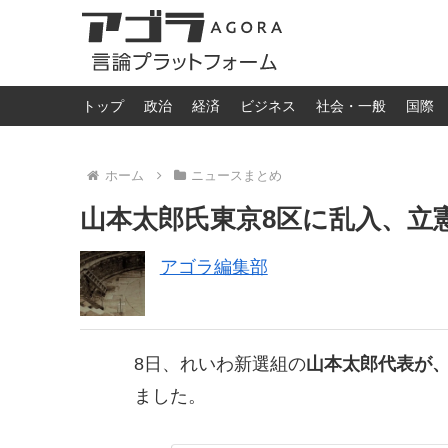
トップ
政治
経済
ビジネス
社会・一般
国際
ホーム
ニュースまとめ
山本太郎氏東京8区に乱入、立
アゴラ編集部
8日、れいわ新選組の
山本太郎代表が、
ました。