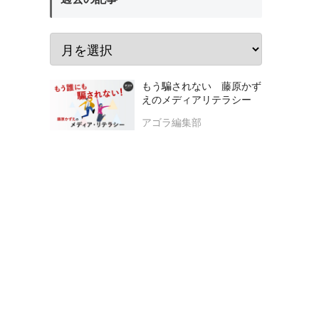
もう騙されない 藤原かず
えのメディアリテラシー
アゴラ編集部