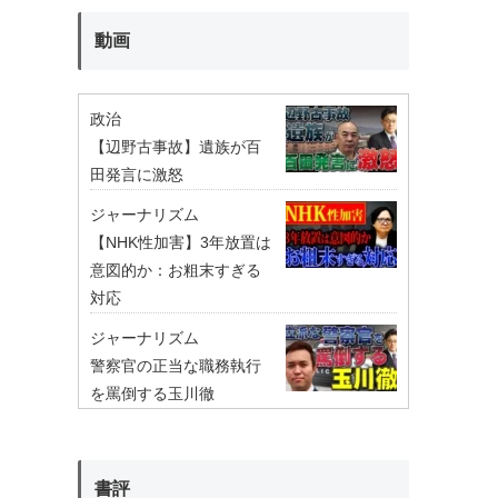
動画
政治
【辺野古事故】遺族が百
田発言に激怒
ジャーナリズム
【NHK性加害】3年放置は
意図的か：お粗末すぎる
対応
ジャーナリズム
警察官の正当な職務執行
を罵倒する玉川徹
書評