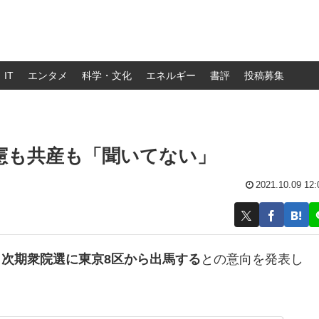
IT
エンタメ
科学・文化
エネルギー
書評
投稿募集
憲も共産も「聞いてない」
2021.10.09 12:
次期衆院選に東京8区から出馬する
との意向を発表し