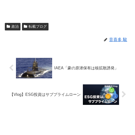
政治
転載ブログ
音喜多 駿
IAEA「豪の原潜保有は核拡散誘発」
【Vlog】ESG投資はサブプライムローン