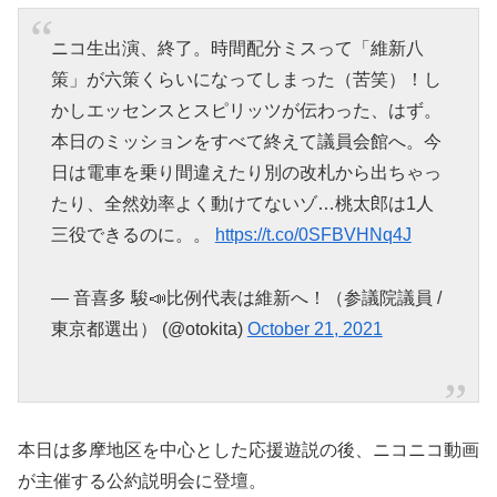
ニコ生出演、終了。時間配分ミスって「維新八
策」が六策くらいになってしまった（苦笑）！し
かしエッセンスとスピリッツが伝わった、はず。
本日のミッションをすべて終えて議員会館へ。今
日は電車を乗り間違えたり別の改札から出ちゃっ
たり、全然効率よく動けてないゾ…桃太郎は1人
三役できるのに。。
https://t.co/0SFBVHNq4J
— 音喜多 駿📣比例代表は維新へ！（参議院議員 /
東京都選出） (@otokita)
October 21, 2021
本日は多摩地区を中心とした応援遊説の後、ニコニコ動画
が主催する公約説明会に登壇。