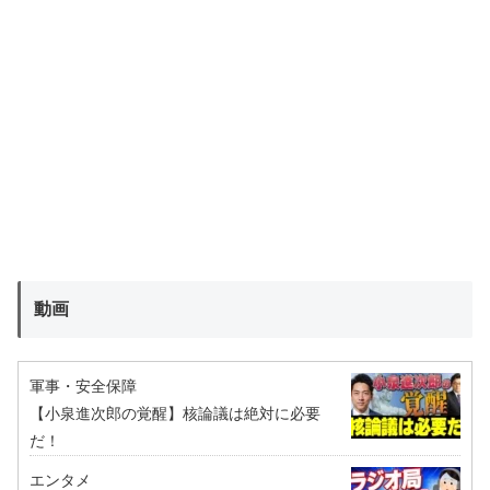
動画
軍事・安全保障
【小泉進次郎の覚醒】核論議は絶対に必要
だ！
エンタメ