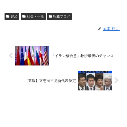
経済
社会・一般
転載ブログ
岡本 裕明
「イラン核合意」救済最後のチャンス
【速報】立憲民主党新代表決定