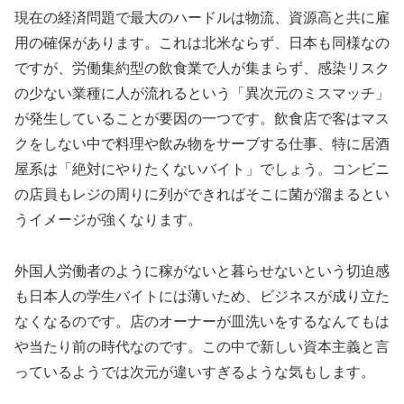
現在の経済問題で最大のハードルは物流、資源高と共に雇
用の確保があります。これは北米ならず、日本も同様なの
ですが、労働集約型の飲食業で人が集まらず、感染リスク
の少ない業種に人が流れるという「異次元のミスマッチ」
が発生していることが要因の一つです。飲食店で客はマス
クをしない中で料理や飲み物をサーブする仕事、特に居酒
屋系は「絶対にやりたくないバイト」でしょう。コンビニ
の店員もレジの周りに列ができればそこに菌が溜まるとい
うイメージが強くなります。
外国人労働者のように稼がないと暮らせないという切迫感
も日本人の学生バイトには薄いため、ビジネスが成り立た
なくなるのです。店のオーナーが皿洗いをするなんてもは
や当たり前の時代なのです。この中で新しい資本主義と言
っているようでは次元が違いすぎるような気もします。