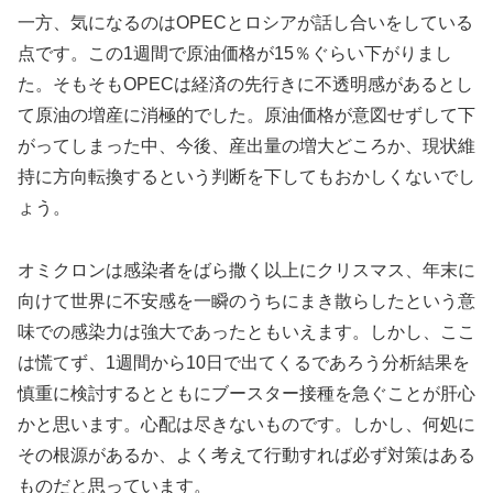
一方、気になるのはOPECとロシアが話し合いをしている
点です。この1週間で原油価格が15％ぐらい下がりまし
た。そもそもOPECは経済の先行きに不透明感があるとし
て原油の増産に消極的でした。原油価格が意図せずして下
がってしまった中、今後、産出量の増大どころか、現状維
持に方向転換するという判断を下してもおかしくないでし
ょう。
オミクロンは感染者をばら撒く以上にクリスマス、年末に
向けて世界に不安感を一瞬のうちにまき散らしたという意
味での感染力は強大であったともいえます。しかし、ここ
は慌てず、1週間から10日で出てくるであろう分析結果を
慎重に検討するとともにブースター接種を急ぐことが肝心
かと思います。心配は尽きないものです。しかし、何処に
その根源があるか、よく考えて行動すれば必ず対策はある
ものだと思っています。