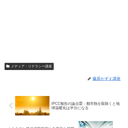
メディア・リテラシー講座
藤原かずえ講座
IPCC報告の論点㉜：都市熱を取除くと地
球温暖化は半分になる