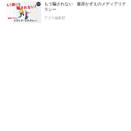
もう騙されない 藤原かずえのメディアリテ
ラシー
アゴラ編集部