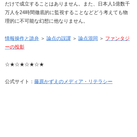
だけで成立することはありません。また、日本人1億数千
万人を24時間徹底的に監視することなどどう考えても物
理的に不可能な幻想に他なりません。
情報操作と詭弁
＞
論点の誤謬
＞
論点混同
＞
ファンタジ
ーの投影
☆★☆★☆★☆★
公式サイト：
藤原かずえのメディア・リテラシー