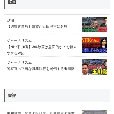
動画
政治
【辺野古事故】遺族が百田発言に激怒
ジャーナリズム
【NHK性加害】3年放置は意図的か：お粗末
すぎる対応
ジャーナリズム
警察官の正当な職務執行を罵倒する玉川徹
書評
平和都市・広島の設計者・浜井信三の著書