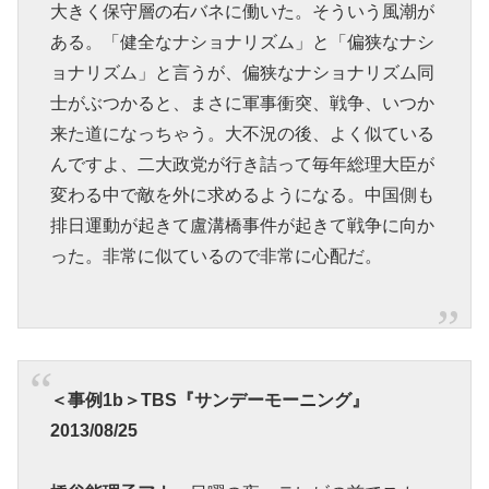
大きく保守層の右バネに働いた。そういう風潮が
ある。「健全なナショナリズム」と「偏狭なナシ
ョナリズム」と言うが、偏狭なナショナリズム同
士がぶつかると、まさに軍事衝突、戦争、いつか
来た道になっちゃう。大不況の後、よく似ている
んですよ、二大政党が行き詰って毎年総理大臣が
変わる中で敵を外に求めるようになる。中国側も
排日運動が起きて盧溝橋事件が起きて戦争に向か
った。非常に似ているので非常に心配だ。
＜事例1b＞TBS『サンデーモーニング』
2013/08/25