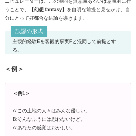
ニピュレーターは、この混同を無意識あるいは意識的に行
うことで、
【幻想 fantasy】
を自明な前提と見せかけ、自
分にとって好都合な結論を導きます。
誤謬の形式
主観的経験
E
を客観的事実
F
と混同して前提とす
る。
＜例＞
＜例1＞
A:この土地の人々はみんな優しい。
B:そんなふうには思わないけど。
A:あなたの感覚はおかしい。