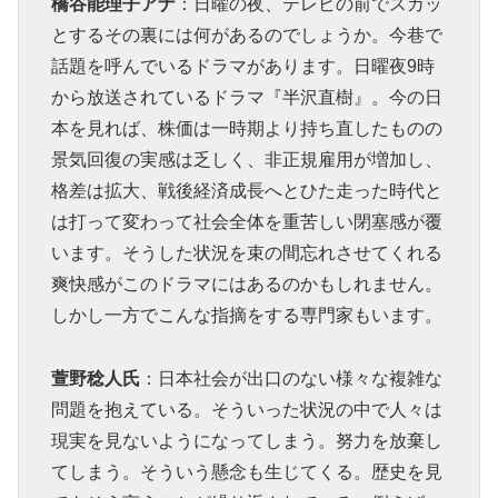
橋谷能理子アナ
：日曜の夜、テレビの前でスカッ
とするその裏には何があるのでしょうか。今巷で
話題を呼んでいるドラマがあります。日曜夜9時
から放送されているドラマ『半沢直樹』。今の日
本を見れば、株価は一時期より持ち直したものの
景気回復の実感は乏しく、非正規雇用が増加し、
格差は拡大、戦後経済成長へとひた走った時代と
は打って変わって社会全体を重苦しい閉塞感が覆
います。そうした状況を束の間忘れさせてくれる
爽快感がこのドラマにはあるのかもしれません。
しかし一方でこんな指摘をする専門家もいます。
萱野稔人氏
：日本社会が出口のない様々な複雑な
問題を抱えている。そういった状況の中で人々は
現実を見ないようになってしまう。努力を放棄し
てしまう。そういう懸念も生じてくる。歴史を見