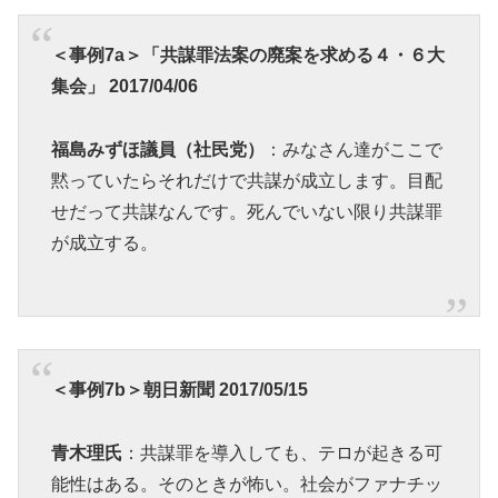
＜事例7a＞「共謀罪法案の廃案を求める４・６大
集会」 2017/04/06
福島みずほ議員（社民党）
：みなさん達がここで
黙っていたらそれだけで共謀が成立します。目配
せだって共謀なんです。死んでいない限り共謀罪
が成立する。
＜事例7b＞朝日新聞 2017/05/15
青木理氏
：共謀罪を導入しても、テロが起きる可
能性はある。そのときが怖い。社会がファナチッ