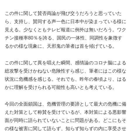
この件に関して賛否両論が飛び交うだろうと思っていた
ら、支持し、賛同する声一色に日本中が染まっている様に
見える。少なくともテレビ報道に例外は無いだろう。ワク
チン接種率80％を誇る、国民の一体性、同調性を象徴す
るかの様な現象に、天邪鬼の筆者は首を傾げている。
この件に関して異を唱えた瞬間、感情論のコロナ脳による
総攻撃を受けかねない危険性すら感じ、筆者にはこの様な
状況に危機感を感じる。それでも、昨年の春頃より、はる
かに理解を受けられる可能性も高いとも考えている。
今回の全面鎖国は、危機管理の要諦として最大の危機に備
えた対策として称賛を受けているが、本対策による悪影響
面が同時に語られていないことに問題がある。どこにもそ
の様な被害に関して語らず、知らず知らずの内に享受させ