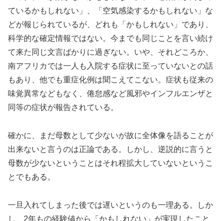
ているかもしれない」、「空気感染するかもしれない」な
どが報じられているが、どれも「かもしれない」であり、
科学的な確定情報ではない。今までも同じことを言い続け
て来た同じ文言ばかりに過ぎない。いや、それどころか、
南アフリカでは一人も入院する症状に至っていないとの話
もあり、他でも重症化例は聞こえてこない。症状も従来の
味覚異常などもなく、倦怠感など風邪やインフルエンザと
同等の症状が報告されている。
確かに、まだ母数として少ないが故に全体像を語ることが
出来ないと言うのは正論である。しかし、逆説的に言うと
母数が少ないということはそれ程拡大していないというこ
とでもある。
一旦入れてしまった後では遅いというのも一理ある。しか
し、2年もの経験値から「かもしれない」が実現したこと