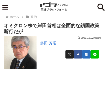
ホーム
政治
オミクロン株で岸田首相は全面的な鎖国政策
断行だが
2021.12.02 06:50
多田 芳昭