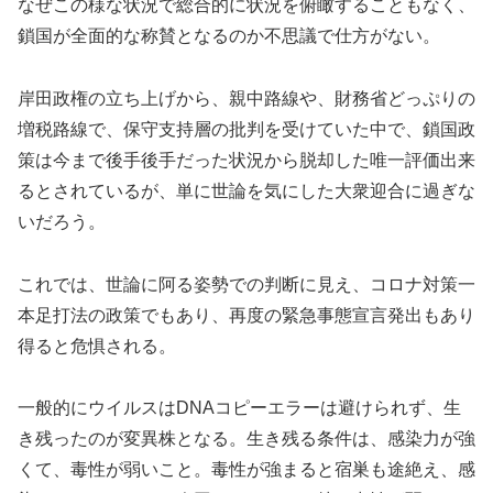
なぜこの様な状況で総合的に状況を俯瞰することもなく、
鎖国が全面的な称賛となるのか不思議で仕方がない。
岸田政権の立ち上げから、親中路線や、財務省どっぷりの
増税路線で、保守支持層の批判を受けていた中で、鎖国政
策は今まで後手後手だった状況から脱却した唯一評価出来
るとされているが、単に世論を気にした大衆迎合に過ぎな
いだろう。
これでは、世論に阿る姿勢での判断に見え、コロナ対策一
本足打法の政策でもあり、再度の緊急事態宣言発出もあり
得ると危惧される。
一般的にウイルスはDNAコピーエラーは避けられず、生
き残ったのが変異株となる。生き残る条件は、感染力が強
くて、毒性が弱いこと。毒性が強まると宿巣も途絶え、感