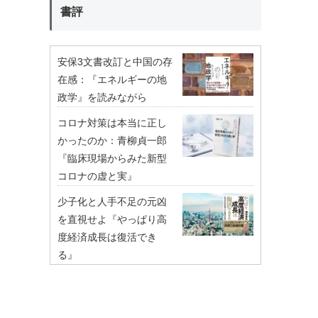
書評
安保3文書改訂と中国の存
在感：『エネルギーの地
政学』を読みながら
コロナ対策は本当に正し
かったのか：青柳貞一郎
『臨床現場からみた新型
コロナの虚と実』
少子化と人手不足の元凶
を直視せよ『やっぱり高
度経済成長は復活でき
る』