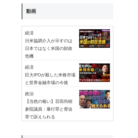
動画
経済
日米協調介入が示すのは
日本ではなく米国の財政
危機
経済
巨大IPOが殺した米株市場
と世界金融市場の今後
政治
【当然の報い】百田尚樹
参院議員：暴行罪と脅迫
罪で訴えられる