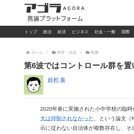
トップ
政治
経済
ビジネス
社会・一般
国際
ホーム
科学・文化
医療
第6波ではコントロール群を置
鈴村 泰
2020年春に実施された小中学校の臨
大は抑制されなかった
、という論文（Na
示に従わない自治体が複数存在し、そ