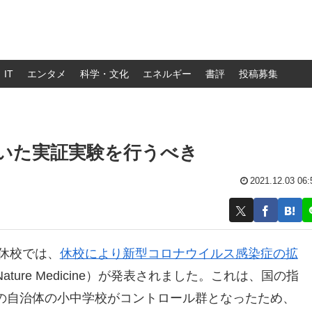
IT
エンタメ
科学・文化
エネルギー
書評
投稿募集
いた実証実験を行うべき
2021.12.03 06:
時休校では、
休校により新型コロナウイルス感染症の拡
ture Medicine）が発表されました。これは、国の指
の自治体の小中学校がコントロール群となったため、