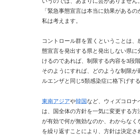
いうのでは、あまりに芸がありません
「緊急事態宣言は本当に効果があるの
私は考えます。
コントロール群を置くということは、
態宣言を発出する県と発出しない県に
けるのであれば、制限する内容を3段
そのようにすれば、どのような制限が
ルエンザと同じ5類感染症に格下げす
東南アジア
や
韓国
など、ウィズコロナ
は、国全体の方針を一気に変更する方
が有効で何が無効なのか、わからなく
を繰り返すことにより、方針は決定さ