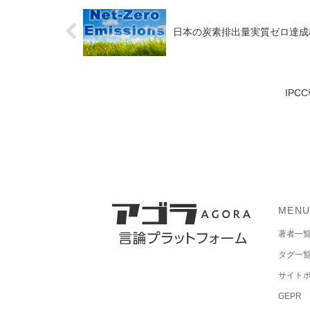
日本の炭素排出量実質ゼロ達成には
IP
MEN
著者一
タグ一
サイト
GEPR