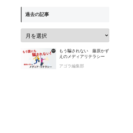
過去の記事
もう騙されない 藤原かず
えのメディアリテラシー
アゴラ編集部