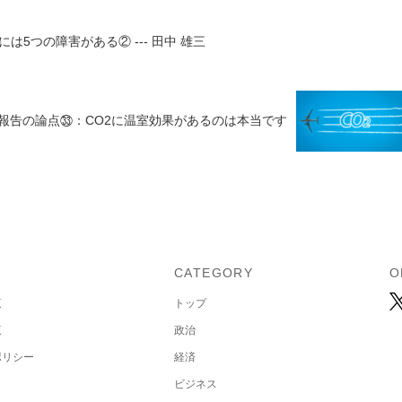
5つの障害がある② --- 田中 雄三
CC報告の論点㉝：CO2に温室効果があるのは本当です
U
CATEGORY
O
覧
トップ
覧
政治
ポリシー
経済
ビジネス