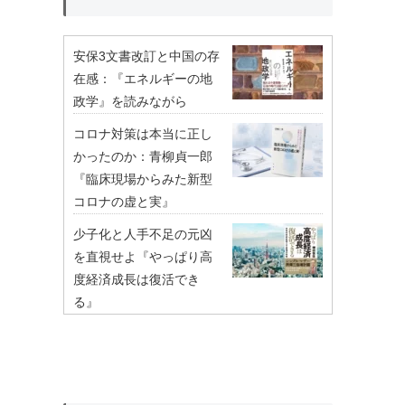
安保3文書改訂と中国の存
在感：『エネルギーの地
政学』を読みながら
コロナ対策は本当に正し
かったのか：青柳貞一郎
『臨床現場からみた新型
コロナの虚と実』
少子化と人手不足の元凶
を直視せよ『やっぱり高
度経済成長は復活でき
る』