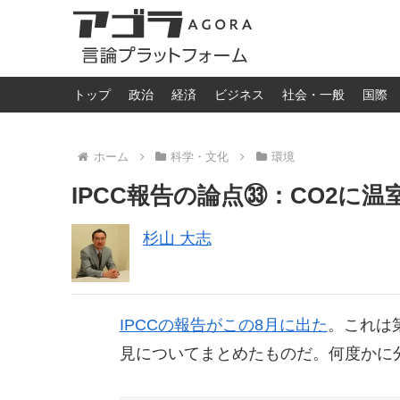
トップ
政治
経済
ビジネス
社会・一般
国際
ホーム
科学・文化
環境
IPCC報告の論点㉝：CO2に
杉山 大志
IPCCの報告がこの8月に出た
。これは
見についてまとめたものだ。何度かに