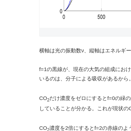
横軸は光の振動数ν、縦軸はエネルギ
f=1の黒線が、現在の大気の組成にお
いるのは、分子による吸収があるから
CO
だけ濃度をゼロにするとf=0の緑
2
していることが分かる。これが現状の
CO
濃度を2倍にするとf=2の赤線の
2