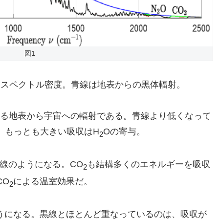
図1
ースペクトル密度。青線は地表からの黒体輻射。
ける地表から宇宙への輻射である。青線より低くなって
。もっとも大きい吸収はH
Oの寄与。
2
の線のようになる。CO
も結構多くのエネルギーを吸収
2
CO
による温室効果だ。
2
ようになる。黒線とほとんど重なっているのは、吸収が