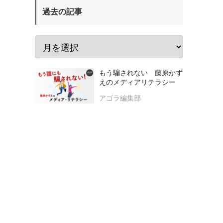
過去の記事
もう騙されない 藤原かず
えのメディアリテラシー
アゴラ編集部