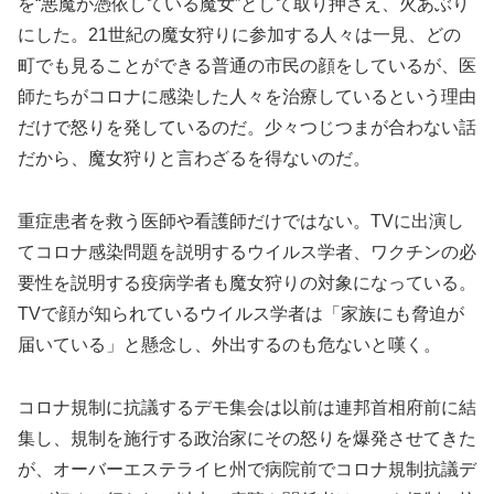
を“悪魔が憑依している魔女”として取り押さえ、火あぶり
にした。21世紀の魔女狩りに参加する人々は一見、どの
町でも見ることができる普通の市民の顔をしているが、医
師たちがコロナに感染した人々を治療しているという理由
だけで怒りを発しているのだ。少々つじつまが合わない話
だから、魔女狩りと言わざるを得ないのだ。
重症患者を救う医師や看護師だけではない。TVに出演し
てコロナ感染問題を説明するウイルス学者、ワクチンの必
要性を説明する疫病学者も魔女狩りの対象になっている。
TVで顔が知られているウイルス学者は「家族にも脅迫が
届いている」と懸念し、外出するのも危ないと嘆く。
コロナ規制に抗議するデモ集会は以前は連邦首相府前に結
集し、規制を施行する政治家にその怒りを爆発させてきた
が、オーバーエステライヒ州で病院前でコロナ規制抗議デ