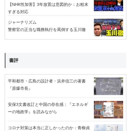
【NHK性加害】3年放置は意図的か：お粗末
すぎる対応
ジャーナリズム
警察官の正当な職務執行を罵倒する玉川徹
書評
平和都市・広島の設計者・浜井信三の著書
『原爆市長』
安保3文書改訂と中国の存在感：『エネルギ
ーの地政学』を読みながら
コロナ対策は本当に正しかったのか：青柳貞