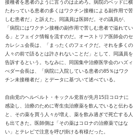
接種者を悪者のように言うのは止めろ。病院のベッドに横
たわっている患者の多くはワクチン接種による副作用で苦
しむ患者だ」と訴えた。同議員は医師だ。その議員が、
「病院にはワクチン接種の副作用で苦しむ患者で溢れてい
る」とフェイク情報を流すのだ。オーストリア医師会のセ
カレシュ会長は、「まったくのフェイクだ。それを多くの
人々の前で語るとは許されないことだ」として、同議員を
告訴するという。ちなみに、同国集中治療医学会のハズィ
べダー会長は、「病院に入院している患者の85％はワク
チン未接種者だ」とデータに基づいて述べている。
自由党のヘルベルト・キックル党首が先月15日コロナに
感染し、治療のために寄生虫治療薬を飲んでいると伝わる
と、その薬を買う人々が増え、薬を飲み過ぎで死亡する人
も出てきた。医師側は「その薬はコロナの治療薬ではな
い」とテレビで注意を呼び掛ける有様だった。