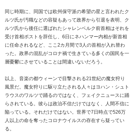
同じ時期に、同国では欧州保守派の希望の星と言われたク
ルツ氏が汚職などの容疑もあって政界から引退を表明、ク
ルツ氏から後任に選ばれたシャレンベルク前首相はそれを
受け首相ポストを辞任し、6日にネハンマー内相が新首相
に任命されるなど、ここ2カ月間で3人の首相が入れ替わ
った。政界の混乱がコロナ禍で生きている多くの国民を一
層憂鬱にさせていることは間違いないだろう。
以上、音楽の都ウィーンで目撃される21世紀の魔女狩り
風景だ。魔女狩りに駆り立たされる人々はヨハン・シュト
ラウスのワルツで踊るのではなく、フェイクニュースに踊
らされている。彼らは政治不信だけではなく、人間不信に
陥っている。それだけではない。世界で7日時点で526万
人以上の命を奪ったコロナウイルスの存在すら疑ってい
る。