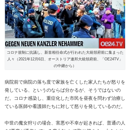
コロナ規制に抗議し、新首相任命式が行われた大統領府前に集まった
人々（2021年12月6日、オーストリア連邦大統領府前、「OE24TV」
の中継から）
病院前で病院の落ち度で家族を亡くした家人たちが怒りを
発している、というのならば分かるが、そうではないの
だ。コロナ感染し、重症化した市民を昼夜を問わず治療し
ている医師や看護師たちに対して怒りを発しているのだ。
中世の魔女狩りの場合、害悪や不幸が起きれば、普通の人