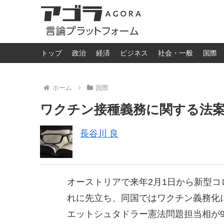
トップ
政治
経済
ビジネス
社会・一般
国際
ホーム
国際
ワクチン接種義務に関する法
長谷川 良
オーストリアで来年2月1日から新型
れに先立ち、同国ではワクチン義務化
エットシュタドラー憲法問題担当相が