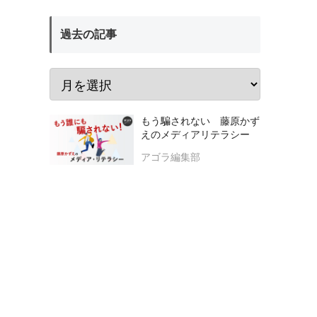
過去の記事
もう騙されない 藤原かず
えのメディアリテラシー
アゴラ編集部