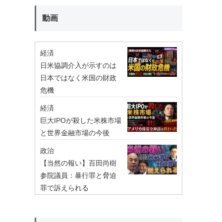
動画
経済
日米協調介入が示すのは
日本ではなく米国の財政
危機
経済
巨大IPOが殺した米株市場
と世界金融市場の今後
政治
【当然の報い】百田尚樹
参院議員：暴行罪と脅迫
罪で訴えられる