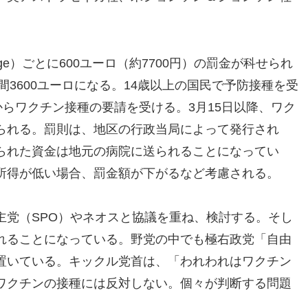
tage）ごとに600ユーロ（約7700円）の罰金が科せられ
間3600ユーロになる。14歳以上の国民で予防接種を受
からワクチン接種の要請を受ける。3月15日以降、ワク
られる。罰則は、地区の行政当局によって発行され
られた資金は地元の病院に送られることになってい
所得が低い場合、罰金額が下がるなど考慮される。
主党（SPO）やネオスと協議を重ね、検討する。そし
れることになっている。野党の中でも極右政党「自由
置いている。キックル党首は、「われわれはワクチン
ワクチンの接種には反対しない。個々が判断する問題