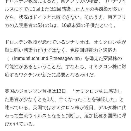
ドロステン教授によると、南アフリカの場合、コロナウイ
ルスにすでに1回または2回感染した人々の再感染が多い
から、状況はドイツと比較できない。そのうえ、南アフリ
カの入院患者の5分の1は、10歳未満の子供だという。
ドロステン教授が恐れているシナリオは、オミクロン株が
単に強い感染力だけではなく、免疫回避能力と適応力
（（Immunflucht und Fitnessgewinn）を備えた変異株の
可能性があるということだ。すなわち、オミクロン株に対
応するワクチンが新たに必要となるわけだ。
英国のジョンソン首相は13日、「オミクロン株に感染し
た患者が少なくとも1人、亡くなったことを確認した」と
述べている。英国ではオミクロン株が近日、デルタ株に代
わって主流ウイルスとなると判断し、追加接種を国民に呼
びかけている。