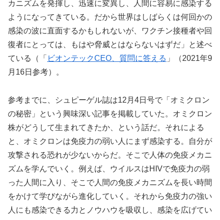
カニズムを発揮し、迅速に変異し、人間に容易に感染する
ようになってきている。だから世界はしばらくは何回かの
感染の波に直面するかもしれないが、ワクチン接種者や回
復者にとっては、もはや脅威とはならないはずだ」と述べ
ている（「
ビオンテックCEO、質問に答える
」（2021年9
月16日参考）。
参考までに、シュピーゲル誌は12月4日号で「オミクロン
の秘密」という興味深い記事を掲載していた。オミクロン
株がどうして生まれてきたか、という話だ。それによる
と、オミクロンは免疫力の弱い人にまず感染する。自分が
攻撃される恐れが少ないからだ。そこで人体の免疫メカニ
ズムを学んでいく。例えば、ウイルスはHIVで免疫力の弱
った人間に入り、そこで人間の免疫メカニズムを長い時間
をかけて学びながら進化していく。それから免疫力の強い
人にも感染できる力とノウハウを吸収し、感染を広げてい