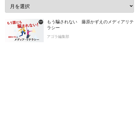
もう騙されない 藤原かずえのメディアリテ
ラシー
アゴラ編集部