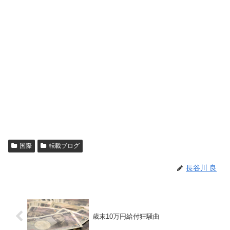
国際
転載ブログ
長谷川 良
歳末10万円給付狂騒曲