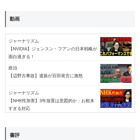
動画
ジャーナリズム
【NVIDIA】ジェンスン・フアンの日本戦略が
面白過ぎる！
政治
【辺野古事故】遺族が百田発言に激怒
ジャーナリズム
【NHK性加害】3年放置は意図的か：お粗末
すぎる対応
書評