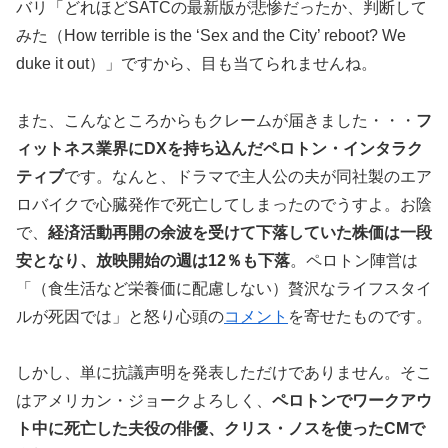
バリ「どれほどSATCの最新版が悲惨だったか、判断して
みた（How terrible is the ‘Sex and the City’ reboot? We
duke it out）」ですから、目も当てられませんね。
また、こんなところからもクレームが届きました・・・
フ
ィットネス業界にDXを持ち込んだペロトン・インタラク
ティブ
です。なんと、ドラマで主人公の夫が同社製のエア
ロバイクで心臓発作で死亡してしまったのでうすよ。お陰
で、
経済活動再開の余波を受けて下落していた株価は一段
安となり、放映開始の週は12％も下落
。ペロトン陣営は
「（食生活など栄養価に配慮しない）贅沢なライフスタイ
ルが死因では」と怒り心頭の
コメント
を寄せたものです。
しかし、単に抗議声明を発表しただけでありません。そこ
はアメリカン・ジョークよろしく、
ペロトンでワークアウ
ト中に死亡した夫役の俳優、クリス・ノスを使ったCMで