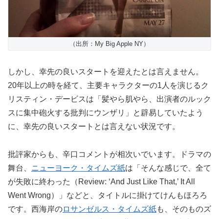
（出所：My Big Apple NY）
しかし、幸先の良いスタートを迎えたとは言えません。
20年以上の時を経て、主要キャラクターの1人を演じるク
リスティン・デービスは「髪やら肌やら、出演者のルック
スに集中砲火する批判にウンザリ」と辟易していたよう
に、幸先の良いスタートとは言えない状況です。
批評家からも、辛口コメントが相次いでいます。ドラマの
舞台、
ニューヨーク・タイムズ紙
は「そんな感じで、全て
が失敗に終わった（Review: ‘And Just Like That,’ It All
Went Wrong）」などと、タイトルに掛けてけんもほろろ
です。西海岸の
ロサンゼルス・タイムズ紙
も、そのものズ