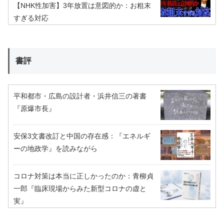
【NHK性加害】3年放置は意図的か：お粗末
すぎる対応
書評
平和都市・広島の設計者・浜井信三の著書
『原爆市長』
安保3文書改訂と中国の存在感：『エネルギ
ーの地政学』を読みながら
コロナ対策は本当に正しかったのか：青柳貞
一郎『臨床現場からみた新型コロナの虚と
実』