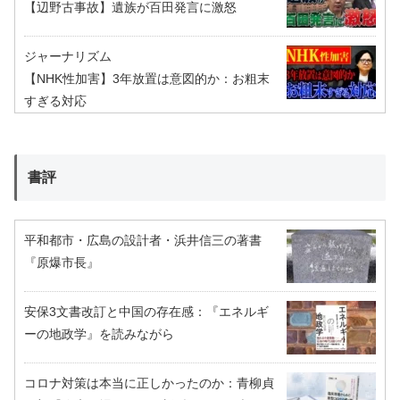
【辺野古事故】遺族が百田発言に激怒
ジャーナリズム
【NHK性加害】3年放置は意図的か：お粗末
すぎる対応
書評
平和都市・広島の設計者・浜井信三の著書
『原爆市長』
安保3文書改訂と中国の存在感：『エネルギ
ーの地政学』を読みながら
コロナ対策は本当に正しかったのか：青柳貞