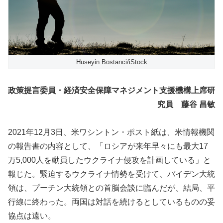
Huseyin Bostanci/iStock
政策提言委員・経済安全保障マネジメント支援機構上席研
究員
藤谷 昌敏
2021年12月3日、米ワシントン・ポスト紙は、米情報機関
の報告書の内容として、「ロシアが来年早々にも最大17
万5,000人を動員したウクライナ侵攻を計画している」と
報じた。緊迫するウクライナ情勢を受けて、バイデン大統
領は、プーチン大統領との首脳会談に臨んだが、結局、平
行線に終わった。両国は対話を続けるとしているものの妥
協点は遠い。