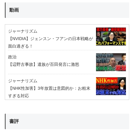
動画
ジャーナリズム
【NVIDIA】ジェンスン・フアンの日本戦略が
面白過ぎる！
政治
【辺野古事故】遺族が百田発言に激怒
ジャーナリズム
【NHK性加害】3年放置は意図的か：お粗末
すぎる対応
書評