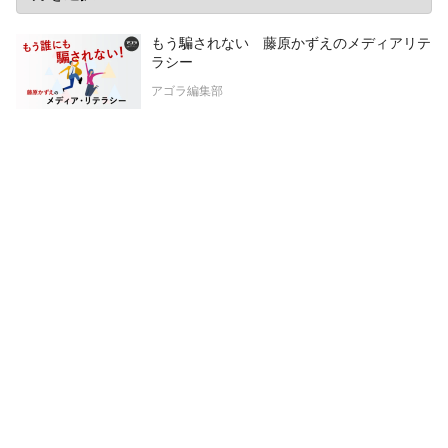
もう騙されない 藤原かずえのメディアリテ
ラシー
アゴラ編集部