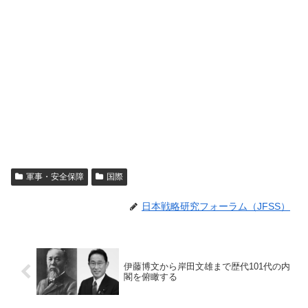
軍事・安全保障
国際
日本戦略研究フォーラム（JFSS）
伊藤博文から岸田文雄まで歴代101代の内
閣を俯瞰する